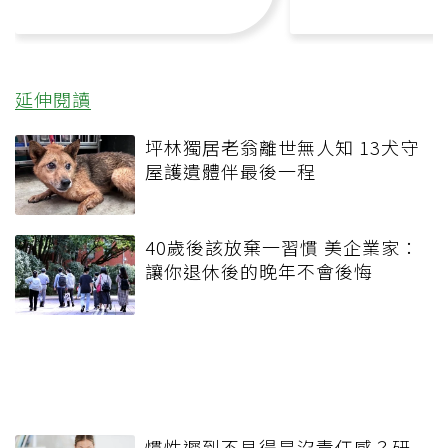
延伸閱讀
坪林獨居老翁離世無人知 13犬守
屋護遺體伴最後一程
40歲後該放棄一習慣 美企業家：
讓你退休後的晚年不會後悔
慣性遲到不見得是沒責任感？研