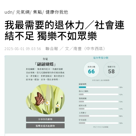
udn
/
元氣網
/
焦點
/
健康你我他
我最需要的退休力／社會連
結不足 獨樂不如眾樂
聯合報 ／ 文／南豐（中市西區）
2025-08-01 09:03:56