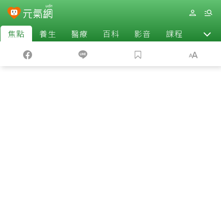
焦點
養生
醫療
百科
影音
課程
退休