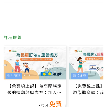
課程推薦
影片課程
影片課程
【免費線上課】為高壓族定
【免費線上課】
做的運動紓壓處方：加入行
燃脂體育課：超
動、增肌、互動元素，0基
氧」高壓族在家
免費
礎也能做！
負擔
特價