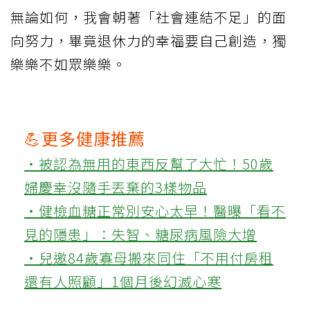
無論如何，我會朝著「社會連結不足」的面
向努力，畢竟退休力的幸福要自己創造，獨
樂樂不如眾樂樂。
💪更多健康推薦
‧被認為無用的東西反幫了大忙！50歲
婦慶幸沒隨手丟棄的3樣物品
‧健檢血糖正常別安心太早！醫曝「看不
見的隱患」：失智、糖尿病風險大增
‧兒邀84歲寡母搬來同住「不用付房租
還有人照顧」1個月後幻滅心寒