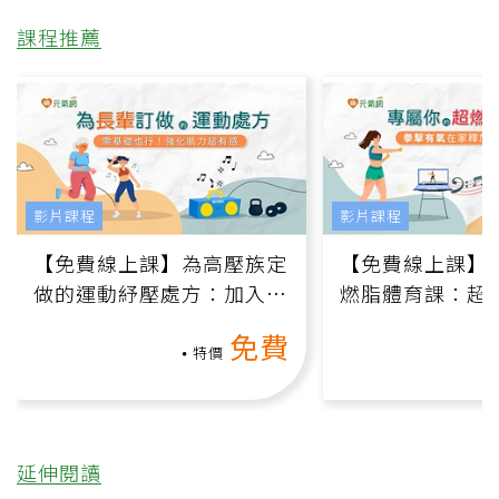
課程推薦
影片課程
影片課程
【免費線上課】為高壓族定
【免費線上課】
做的運動紓壓處方：加入行
燃脂體育課：超
動、增肌、互動元素，0基
氧」高壓族在家
免費
礎也能做！
負擔
特價
延伸閱讀