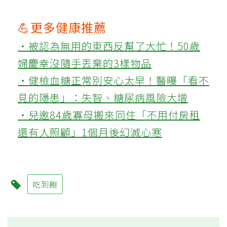
💪更多健康推薦
‧被認為無用的東西反幫了大忙！50歲
婦慶幸沒隨手丟棄的3樣物品
‧健檢血糖正常別安心太早！醫曝「看不
見的隱患」：失智、糖尿病風險大增
‧兒邀84歲寡母搬來同住「不用付房租
還有人照顧」1個月後幻滅心寒
吃到飽