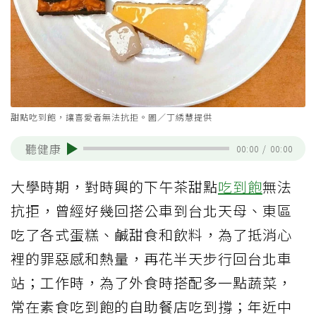
甜點吃到飽，讓喜愛者無法抗拒。圖／丁綉慧提供
聽健康
00:00
/
00:00
大學時期，對時興的下午茶甜點
吃到飽
無法
抗拒，曾經好幾回搭公車到台北天母、東區
吃了各式蛋糕、鹹甜食和飲料，為了抵消心
裡的罪惡感和熱量，再花半天步行回台北車
站；工作時，為了外食時搭配多一點蔬菜，
常在素食吃到飽的自助餐店吃到撐；年近中