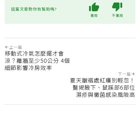
這篇文章對你有幫助嗎?
實用
不實用
上一篇
移動式冷氣怎麼擺才會
涼？離牆至少50公分 4個
細節影響冷房效率
下一篇
夏天皺褶處紅癢別輕忽！
醫揭腋下、鼠蹊部6部位
濕疹與黴菌感染風險高