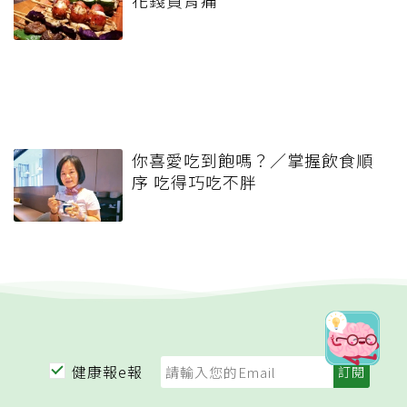
花錢買胃痛
你喜愛吃到飽嗎？／掌握飲食順
序 吃得巧吃不胖
健康報e報