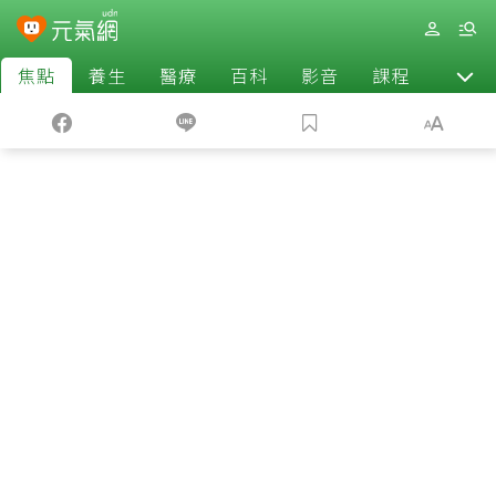
焦點
養生
醫療
百科
影音
課程
退休