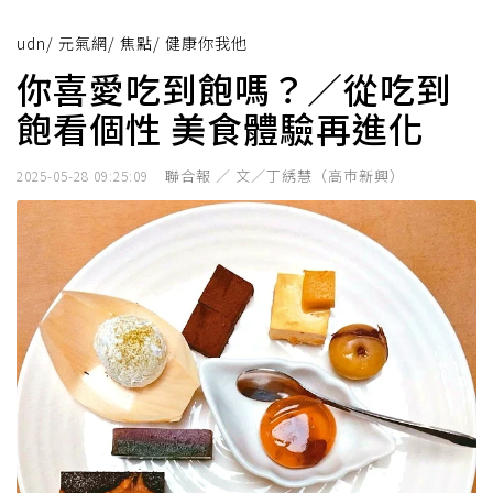
udn
/
元氣網
/
焦點
/
健康你我他
你喜愛吃到飽嗎？／從吃到
飽看個性 美食體驗再進化
聯合報 ／ 文／丁綉慧（高巿新興）
2025-05-28 09:25:09