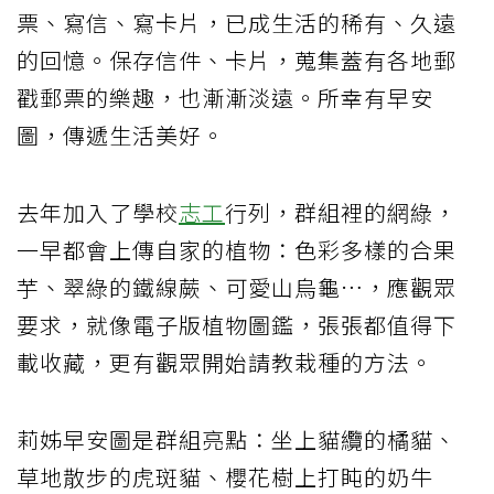
票、寫信、寫卡片，已成生活的稀有、久遠
的回憶。保存信件、卡片，蒐集蓋有各地郵
戳郵票的樂趣，也漸漸淡遠。所幸有早安
圖，傳遞生活美好。
去年加入了學校
志工
行列，群組裡的網綠，
一早都會上傳自家的植物：色彩多樣的合果
芋、翠綠的鐵線蕨、可愛山烏龜…，應觀眾
要求，就像電子版植物圖鑑，張張都值得下
載收藏，更有觀眾開始請教栽種的方法。
莉姊早安圖是群組亮點：坐上貓纜的橘貓、
草地散步的虎斑貓、櫻花樹上打盹的奶牛