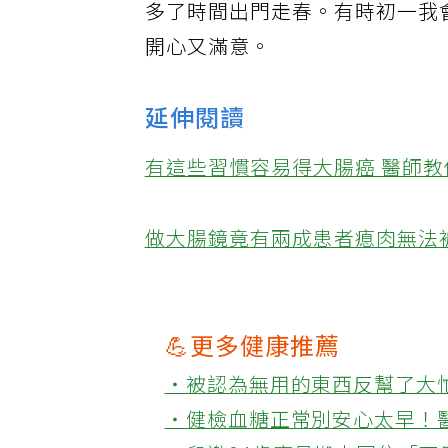
多了時間出門走春。有時初一我
開心又滿意。
延伸閱讀
有這些習慣容易得大腸癌 醫師
做大腸鏡竟有兩成患者瘜肉無法
💪更多健康推薦
‧被認為無用的東西反幫了大
‧健檢血糖正常別安心太早！