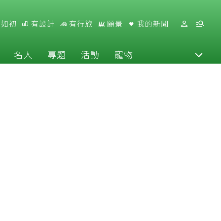
好如初
有設計
有行旅
願景
我的新聞
名人
專題
活動
寵物