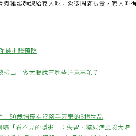
會煮雞蛋麵線給家人吃，象徵圓滿長壽，家人吃
教你幾步驟預防
被檢出 做大腸鏡有哪些注意事項？
忙！50歲婦慶幸沒隨手丟棄的3樣物品
醫曝「看不見的隱患」：失智、糖尿病風險大增