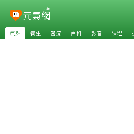
焦點
養生
醫療
百科
影音
課程