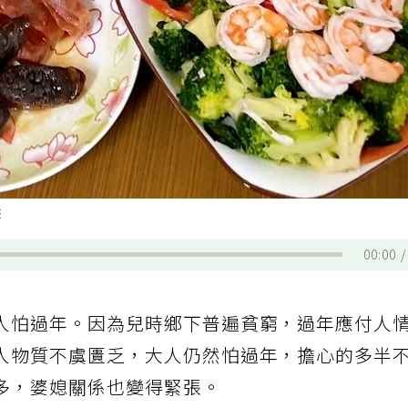
供
00:00
人怕過年。因為兒時鄉下普遍貧窮，過年應付人
人物質不虞匱乏，大人仍然怕過年，擔心的多半
多，婆媳關係也變得緊張。