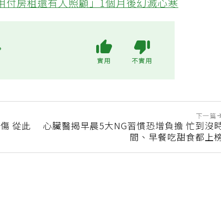
不用付房租還有人照顧」1個月後幻滅心寒
?
實用
不實用
下一篇
傷 從此
心臟醫揭早晨5大NG習慣恐增負擔 忙到沒
間、早餐吃甜食都上