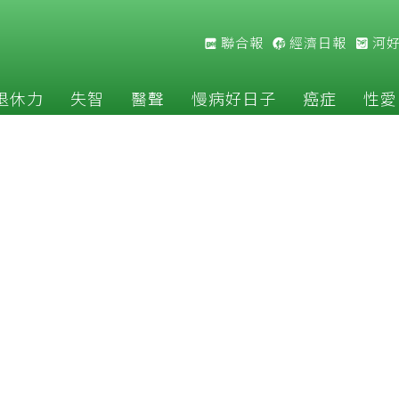
聯合報
經濟日報
河
退休力
失智
醫聲
慢病好日子
癌症
性愛