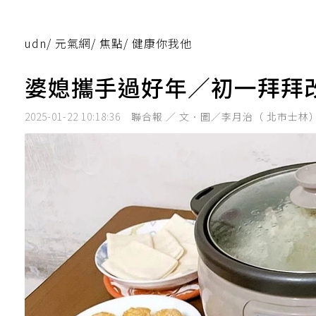
udn
/
元氣網
/
焦點
/
健康你我他
婆媳攜手過好年／初一拜拜
2025-01-22 10:18:36
聯合報 ／ 文．圖／李月治（ 北市士林