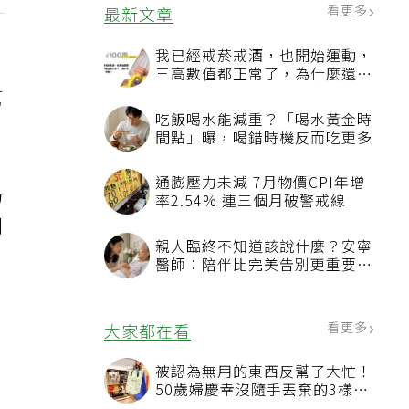
看更多
最新文章
我已經戒菸戒酒，也開始運動，
三高數值都正常了，為什麼還不
能停藥？
幫
吃飯喝水能減重？「喝水黃金時
間點」曝，喝錯時機反而吃更多
通膨壓力未減 7月物價CPI年增
喝
率2.54% 連三個月破警戒線
剩
親人臨終不知道該說什麼？安寧
醫師：陪伴比完美告別更重要，
4句話值得及早說出口
看更多
大家都在看
，
被認為無用的東西反幫了大忙！
，
50歲婦慶幸沒隨手丟棄的3樣物