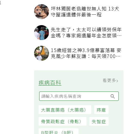
品
得
坪林獨居老翁離世無人知 13犬
守屋護遺體伴最後一程
先生走了，太太可以續領勞保年
金嗎？專家揭遺屬年金怎麼領，
看順位還要看資格
15歲經營之神3.9億暴富落幕 麥
克風少年蘇友謙：每天領700元
過日子
看更多
疾病百科
大腸直腸癌（大腸癌）
痔瘡
骨質疏鬆症（骨鬆）
失智症