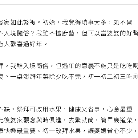
婆家如此繁複。初始，我覺得瑣事太多，頗不習
不入境隨俗？我雖不擅廚藝，但可以當婆婆的好
皆大歡喜過好年。
拜。我雖入境隨俗，但過年的意義不能只是吃吃
疲。一桌澎湃年菜除夕吃不完，初一初二初三吃
不缺，祭拜可改用水果，健康又省事，心意最重
此後婆家觀念與時俱進，去繁就簡，簡單幾道菜
康快樂最重要。初一改拜水果，讓婆媳省心不少