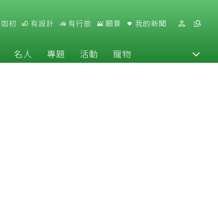
好如初
有設計
有行旅
願景
我的新聞
名人
專題
活動
寵物