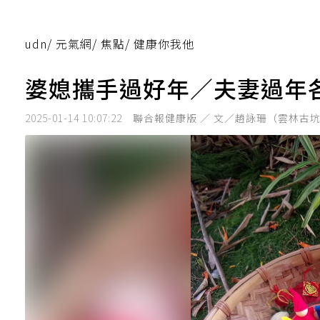
udn
/
元氣網
/
焦點
/
健康你我他
婆媳攜手過好年／夫妻過年
2025-01-14 10:07:22
聯合報健康版 ／ 文／趙詠珊（雲林古