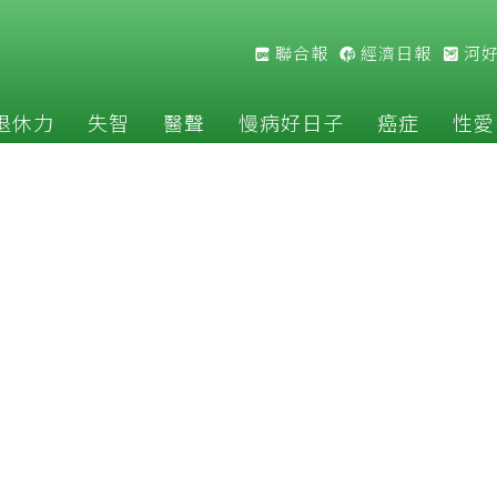
聯合報
經濟日報
河
退休力
失智
醫聲
慢病好日子
癌症
性愛