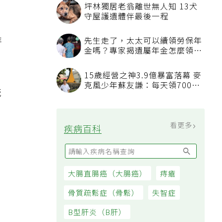
，
坪林獨居老翁離世無人知 13犬
守屋護遺體伴最後一程
，
排
先生走了，太太可以續領勞保年
金嗎？專家揭遺屬年金怎麼領，
看順位還要看資格
15歲經營之神3.9億暴富落幕 麥
克風少年蘇友謙：每天領700元
統
過日子
看更多
疾病百科
大腸直腸癌（大腸癌）
痔瘡
骨質疏鬆症（骨鬆）
失智症
B型肝炎（B肝）