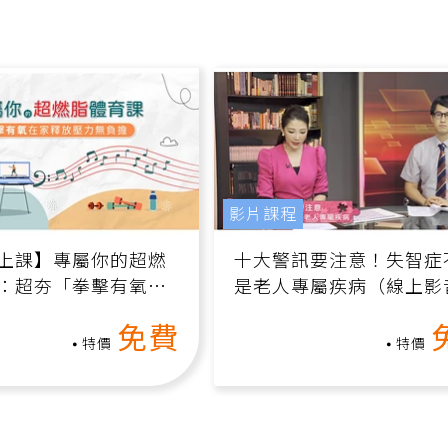
影片課程
上課】專屬你的超燃
十大警訊要注意！失智症
：超夯「拳擊有氧」
是老人專屬疾病（線上影
家釋放壓力無負擔
課）
免費
特價
特價