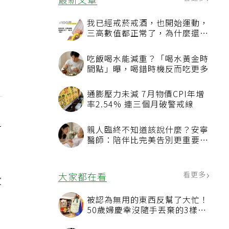
看更多
最新文章
我已經戒菸戒酒，也開始運動，
三高數值都正常了，為什麼還不
能停藥？
吃飯喝水能減重？「喝水黃金時
間點」曝，喝錯時機反而吃更多
通膨壓力未減 7月物價CPI年增
率2.54% 連三個月破警戒線
一
親人臨終不知道該說什麼？安寧
醫師：陪伴比完美告別更重要，
4句話值得及早說出口
看更多
大家都在看
放
被認為無用的東西反幫了大忙！
50歲婦慶幸沒隨手丟棄的3樣物
品