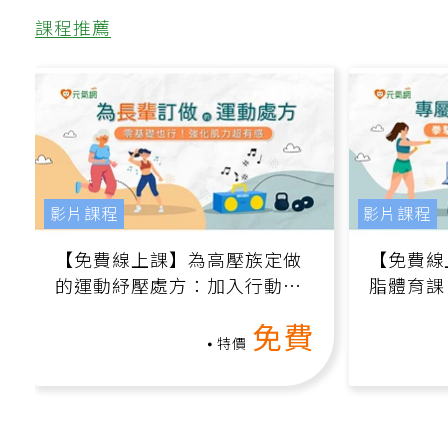
課程推薦
影片課程
影片課程
【免費線上課】為高壓族定做
【免費線
的運動紓壓處方：加入行動、
脂體育課
增肌、互動元素，0基礎也能
高壓族在
免費
做！
特價