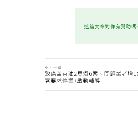
‧兒邀84歲寡母搬來同住「
這篇文章對你有幫助嗎
上一篇
致癌苦茶油2周爆6案、問題業者增1
署要求停業+啟動輔導