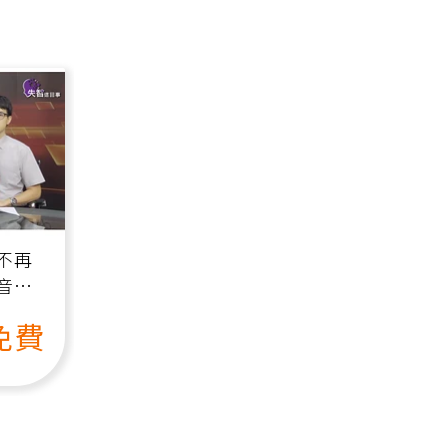
不再
音
免費