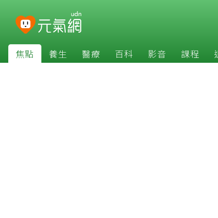
焦點
養生
醫療
百科
影音
課程