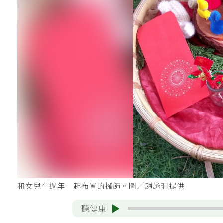
和女兒在過年一起布置的擺飾。圖／趙詠珊提供
聽健康