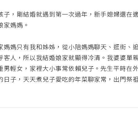
孩子，剛結婚就遇到第一次過年，新手媳婦還在
娘家媽媽。
家媽媽只有我和姊姊，從小陪媽媽聊天、逛街、
呼客人，所以我結婚娘家就顯得冷清。我婆婆單
重男輕女，家裡大小事常依賴兒子。先生平時在
的日子，天天煮兒子愛吃的年菜聊家常，出門祭