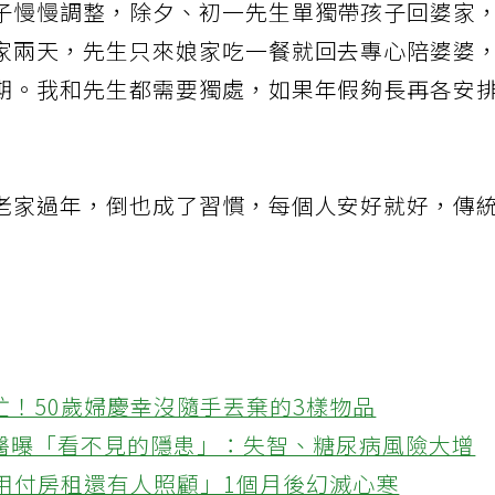
子慢慢調整，除夕、初一先生單獨帶孩子回婆家
家兩天，先生只來娘家吃一餐就回去專心陪婆婆
期。我和先生都需要獨處，如果年假夠長再各安
老家過年，倒也成了習慣，每個人安好就好，傳
忙！50歲婦慶幸沒隨手丟棄的3樣物品
醫曝「看不見的隱患」：失智、糖尿病風險大增