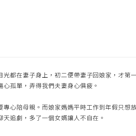
目光都在妻子身上，初二便帶妻子回娘家，才第
傷心孤單，弄得我們夫妻身心俱疲。
要專心陪母親。而娘家媽媽平時工作到年假只想
聊天追劇，多了一個女婿讓人不自在。