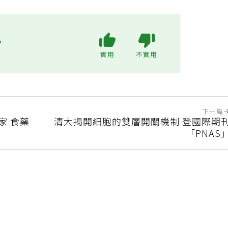
不用付房租還有人照顧」1個月後幻滅心寒
?
實用
不實用
下一篇
家 食藥
清大揭開細胞的雙層開關機制 登國際期
「PNAS