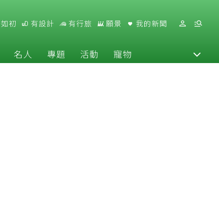
好如初
有設計
有行旅
願景
我的新聞
名人
專題
活動
寵物