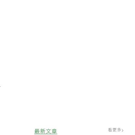
定
親
有
看更多
最新文章