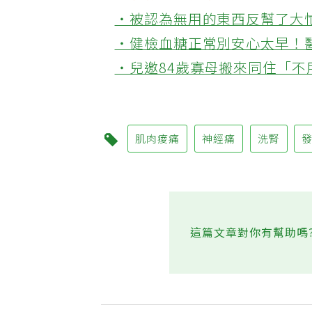
💪更多健康推薦
‧被認為無用的東西反幫了大
‧健檢血糖正常別安心太早！
‧兒邀84歲寡母搬來同住「
肌肉痠痛
神經痛
洗腎
這篇文章對你有幫助嗎