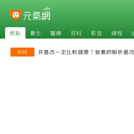
焦點
養生
醫療
百科
影音
課程
非基改一定比較健康？營養師解析基
快訊