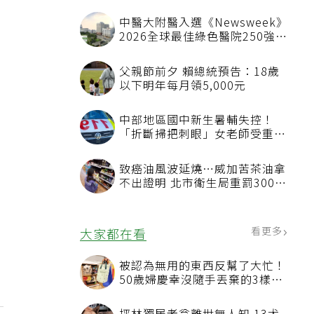
中醫大附醫入選《Newsweek》
2026全球最佳綠色醫院250強
首屆評選即入榜 全台僅兩院獲
選 四葉績效指標居台灣最佳
父親節前夕 賴總統預告：18歲
以下明年每月領5,000元
中部地區國中新生暑輔失控！
「折斷掃把刺眼」女老師受重傷
恐失明
致癌油風波延燒…威加苦茶油拿
不出證明 北市衛生局重罰300萬
元
看更多
大家都在看
被認為無用的東西反幫了大忙！
50歲婦慶幸沒隨手丟棄的3樣物
品