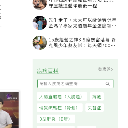
坪林獨居老翁離世無人知 13犬
守屋護遺體伴最後一程
天
響
先生走了，太太可以續領勞保年
金嗎？專家揭遺屬年金怎麼領，
看順位還要看資格
15歲經營之神3.9億暴富落幕 麥
克風少年蘇友謙：每天領700元
過日子
看更多
疾病百科
大腸直腸癌（大腸癌）
痔瘡
骨質疏鬆症（骨鬆）
失智症
B型肝炎（B肝）