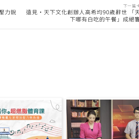
下一篇
鼠壓力銳
遠見‧天下文化創辦人高希均90歲辭世 「
下哪有白吃的午餐」成絕