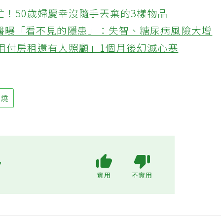
忙！50歲婦慶幸沒隨手丟棄的3樣物品
醫曝「看不見的隱患」：失智、糖尿病風險大增
不用付房租還有人照顧」1個月後幻滅心寒
發燒
?
實用
不實用