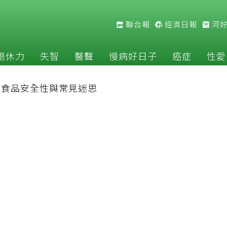
聯合報
經濟日報
河
退休力
失智
醫聲
慢病好日子
癌症
性愛
改食品安全性與常見迷思