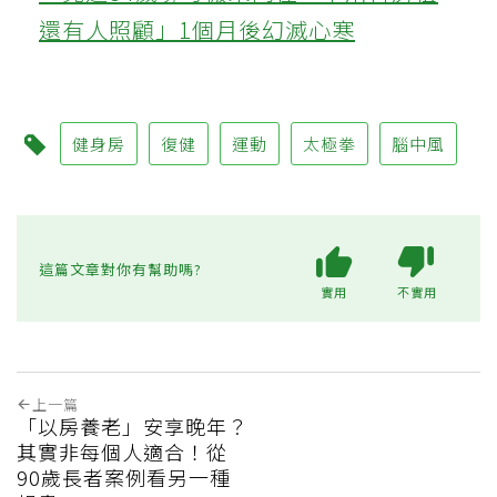
還有人照顧」1個月後幻滅心寒
健身房
復健
運動
太極拳
腦中風
這篇文章對你有幫助嗎?
實用
不實用
上一篇
「以房養老」安享晚年？
其實非每個人適合！從
90歲長者案例看另一種