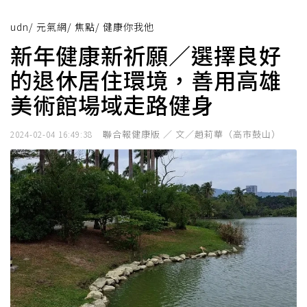
udn
/
元氣網
/
焦點
/
健康你我他
新年健康新祈願／選擇良好
的退休居住環境，善用高雄
美術館場域走路健身
聯合報健康版 ／ 文／趙莉華（高市鼓山）
2024-02-04 16:49:38