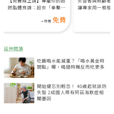
【免費線上課】專屬你的超
失智者與照顧者
燃脂體育課：超夯「拳擊有
讓專家用一根棍
氧」高壓族在家釋放壓力無
何逆轉退化大腦
免費
負擔
課）
特價
延伸閱讀
吃飯喝水能減重？「喝水黃金時
間點」曝，喝錯時機反而吃更多
開始健忘別輕忽！ 40歲起就該防
失智 2成國人帶有阿茲海默症相
關基因