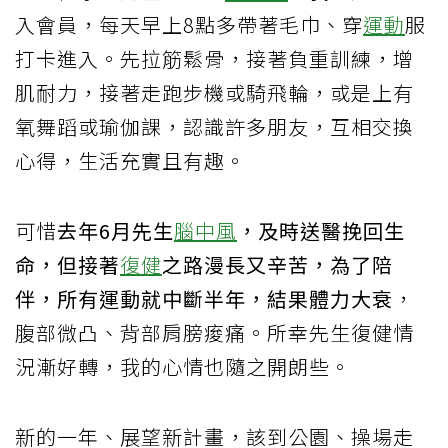
入會員，每天早上8點多帶著毛巾、穿
運動
服
打卡進入。先拉筋鬆骨，接著負重訓練，增
肌耐力，接著走跑步機或騎飛輪，或是上有
氧舞蹈或瑜伽課，認識許多朋友，互相交換
心得，生活充實且有趣。
可惜
去年6月先生
腦中風
，及時送醫挽回生
命，但接著
復健
之路漫長又辛苦，為了陪
伴，所有運動就中斷半年，結果體力大衰
，
腹部微凸、背部肩膀痠痛。所幸先生復健情
況漸好轉，我的心情也隨之開朗些。
新的一年、展望新計畫，該到公園、操場走