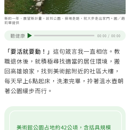
新的一年、展望新計畫，該到公園、操場走路，就大步走出家門。圖／趙
莉華提供
聽健康
00:00
/
00:00
「要活就要動！」
這句箴言我一直相信。教
職退休後，就積極尋找適當的居住環境，搬
回高雄娘家，找到美術館附近的社區大樓，
每天早上6點起床，洗漱完畢，拎著溫水壺朝
著公園緩步而行。
美術館公園占地約42公頃，含括具規模