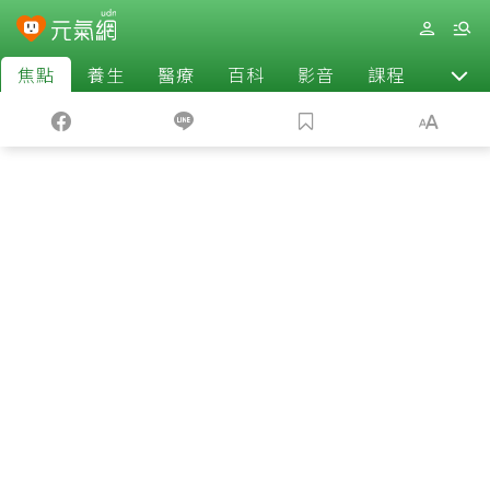
焦點
養生
醫療
百科
影音
課程
退休