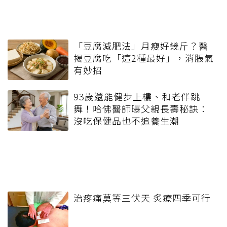
「豆腐減肥法」月瘦好幾斤？醫
揭豆腐吃「這2種最好」，消脹氣
有妙招
93歲還能健步上樓、和老伴跳
舞！哈佛醫師曝父親長壽秘訣：
沒吃保健品也不追養生潮
治疼痛莫等三伏天 炙療四季可行