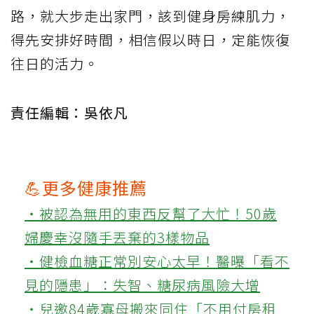
路，就大步走出家門，該到健身房練肌力，
得先安排好時間，相信假以時日，定能恢復
往日的活力。
責任編輯：吳依凡
💪更多健康推薦
‧被認為無用的東西反幫了大忙！50歲
婦慶幸沒隨手丟棄的3樣物品
‧健檢血糖正常別安心太早！醫曝「看不
見的隱患」：失智、糖尿病風險大增
‧兒邀84歲寡母搬來同住「不用付房租