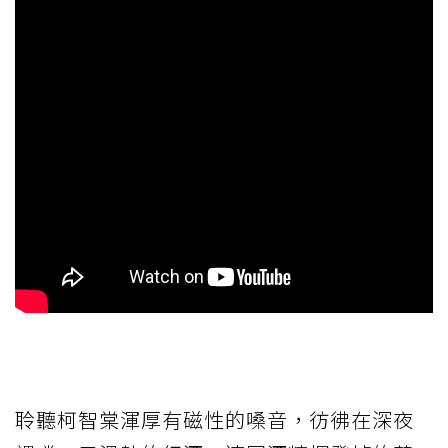
聆聽柯智棠渾厚有磁性的嗓音，彷彿在深夜