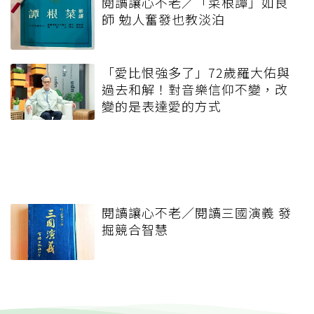
閱讀讓心不老／「菜根譚」如良
師 勉人奮發也教淡泊
「愛比恨強多了」72歲羅大佑與
過去和解！對音樂信仰不變，改
變的是表達愛的方式
閱讀讓心不老／閱讀三國演義 發
掘競合智慧