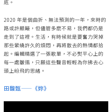
底。
2020 年是個曲折、無法預測的一年，來時的
路或許顛簸，但儘管多麽不易，我們都仍是
走到了這裡。生活，有時候就是要奮力哭掉
那些縈繞許久的煩悶，再將散去的熱情都拾
起。編輯精選了一張歌單，不必熨平心上的
每一處皺摺，只願這些聲音輕輕為你拂去心
頭上紛飛的思緒。
田馥甄——《妳》