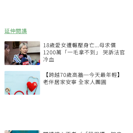
延伸閱讀
18歲愛女遭輾壓身亡...母求償
1200萬「一毛拿不到」 哭訴法官
冷血
【跨越70歲高牆─今天最年輕】
老伴居家安寧 全家人團圓