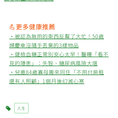
💪更多健康推薦
‧被認為無用的東西反幫了大忙！50歲
婦慶幸沒隨手丟棄的3樣物品
‧健檢血糖正常別安心太早！醫曝「看不
見的隱患」：失智、糖尿病風險大增
‧兒邀84歲寡母搬來同住「不用付房租
還有人照顧」1個月後幻滅心寒
人生