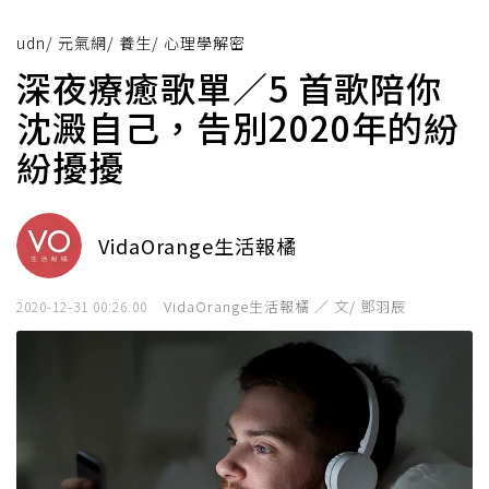
udn
/
元氣網
/
養生
/
心理學解密
深夜療癒歌單／5 首歌陪你
沈澱自己，告別2020年的紛
紛擾擾
VidaOrange生活報橘
VidaOrange生活報橘 ／ 文/ 鄧羽辰
2020-12-31 00:26:00