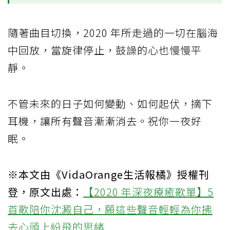
隨著曲目切換，2020 年所走過的一切在腦海
中回放，當旋律停止，鼓譟的心也慢慢平
靜。
不管未來的日子如何變動、如何起伏，摘下
耳機，讓所有聲音漸漸消去。祝你一夜好
眠。
※本文由《VidaOrange生活報橘》授權刊
登，原文出處：
【2020 年深夜療癒歌單】5
首歌陪你沈澱自己，願這些聲音輕輕為你拂
去心頭上紛飛的思緒