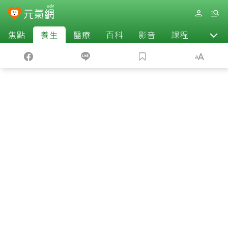
焦點
養生
醫療
百科
影音
課程
退休