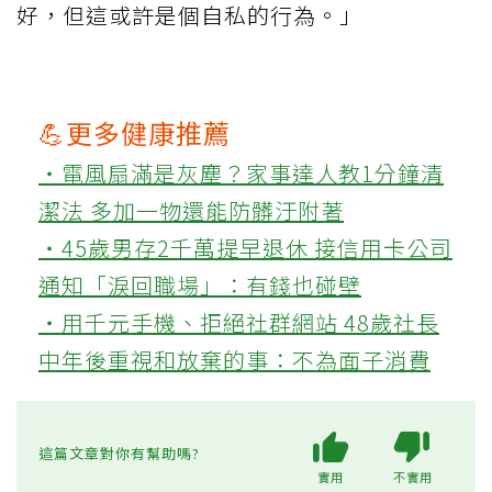
好，但這或許是個自私的行為。」
💪更多健康推薦
‧電風扇滿是灰塵？家事達人教1分鐘清
潔法 多加一物還能防髒汙附著
‧45歲男存2千萬提早退休 接信用卡公司
通知「淚回職場」：有錢也碰壁
‧用千元手機、拒絕社群網站 48歲社長
中年後重視和放棄的事：不為面子消費
這篇文章對你有幫助嗎?
實用
不實用