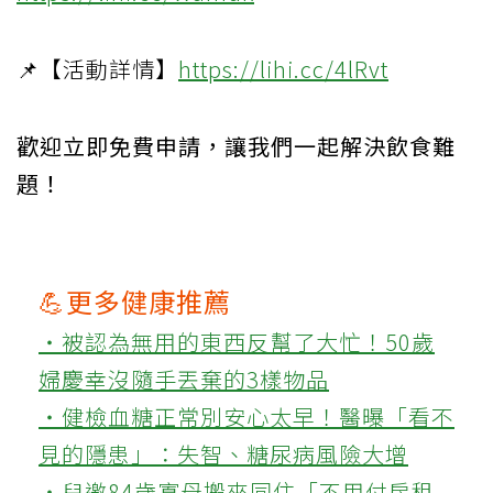
📌【活動詳情】
https://lihi.cc/4lRvt
歡迎立即免費申請，讓我們一起解決飲食難
題！
💪更多健康推薦
‧被認為無用的東西反幫了大忙！50歲
婦慶幸沒隨手丟棄的3樣物品
‧健檢血糖正常別安心太早！醫曝「看不
見的隱患」：失智、糖尿病風險大增
‧兒邀84歲寡母搬來同住「不用付房租