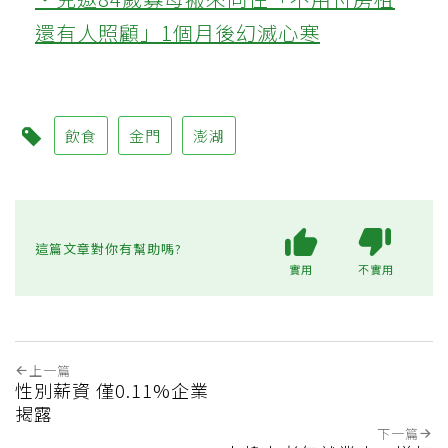
還有人照顧」1個月後幻滅心寒
飲食
金門
澎湖
這篇文章對你有幫助嗎?
實用
不實用
上一篇
性別薪資 僅0.11%企業
揭露
下一篇