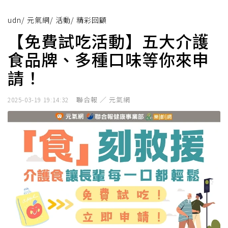
udn
/
元氣網
/
活動
/
精彩回顧
【免費試吃活動】五大介護
食品牌、多種口味等你來申
請！
聯合報 ／ 元氣網
2025-03-19 19:14:32