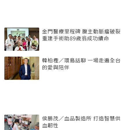
金門醫療里程碑 腹主動脈瘤破裂
重建手術助89歲翁成功續命
韓柏檉／環島話聊 一場走遍全台
的愛與陪伴
侯勝茂／血品製造所 打造智慧供
血韌性