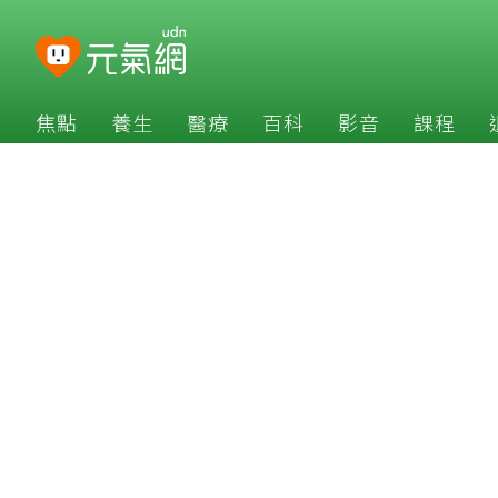
焦點
養生
醫療
百科
影音
課程