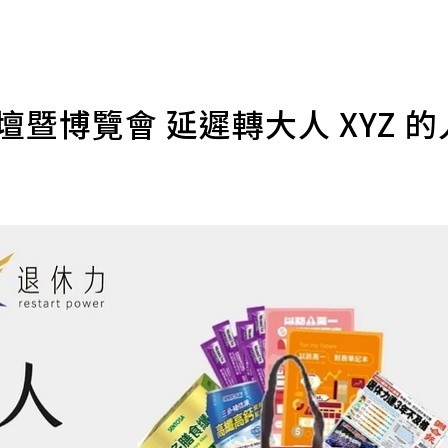
壇暨博覽會 延遲轉大人 XYZ 