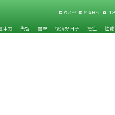
聯合報
經濟日報
河
退休力
失智
醫聲
慢病好日子
癌症
性愛