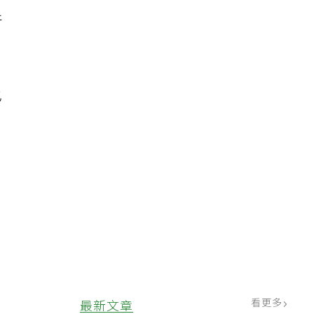
新
也
代
和
階
看更多
最新文章