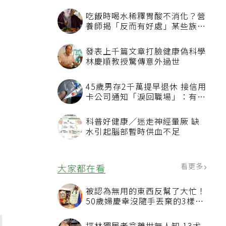
吃飯時喝水稀釋胃酸不消化？營
養師揭「反而有好處」某些族群
才要禁
發表上千篇文章打臉健康偽科學
林慶順教授驚傳意外過世
45歲男存2千萬提早退休 接信用
卡公司通知「淚回職場」：有錢
也碰壁
科普好健康／迷走神經暈厥 缺
水引起腦部暫時供血不足
看更多
大家都在看
被認為無用的東西反幫了大忙！
50歲婦慶幸沒隨手丟棄的3樣物
品