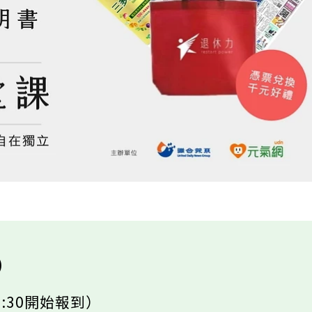
)
0（9:30開始報到）