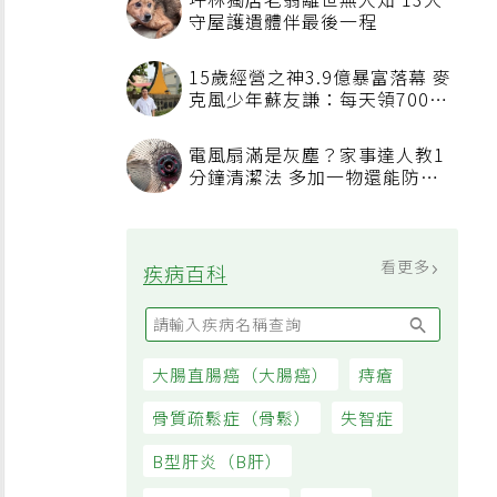
坪林獨居老翁離世無人知 13犬
守屋護遺體伴最後一程
15歲經營之神3.9億暴富落幕 麥
克風少年蘇友謙：每天領700元
過日子
電風扇滿是灰塵？家事達人教1
分鐘清潔法 多加一物還能防髒
汙附著
看更多
疾病百科
大腸直腸癌（大腸癌）
痔瘡
骨質疏鬆症（骨鬆）
失智症
B型肝炎（B肝）