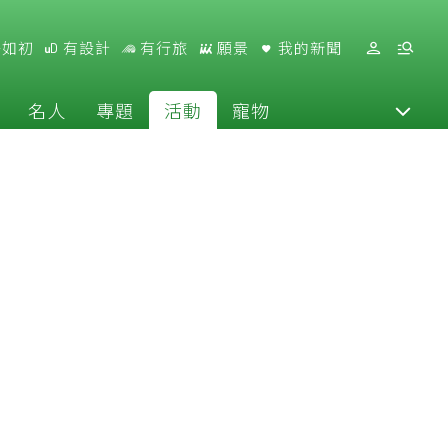
好如初
有設計
有行旅
願景
我的新聞
名人
專題
活動
寵物