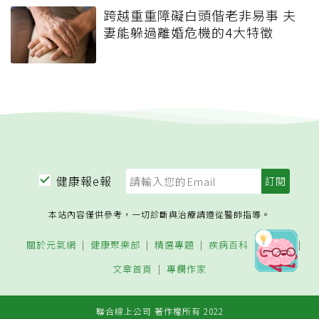
醫曝「5大傷腎醬料」 第一名幾
乎天天都在吃
爆米花其實是健康零食「富含膳
食纖維」營養師教避開食用地雷
跨越重重障礙白頭偕老非易事 夫
妻能躲過離婚危機的4大特徵