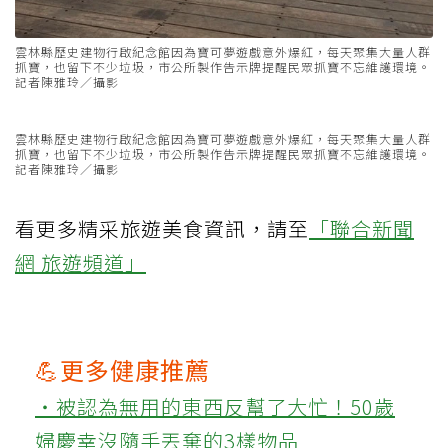
雲林縣歷史建物行啟紀念館因為寶可夢遊戲意外爆紅，每天聚集大量人群
抓寶，也留下不少垃圾，市公所製作告示牌提醒民眾抓寶不忘維護環境。
記者陳雅玲／攝影