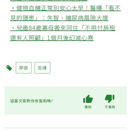
雲林縣歷史建物行啟紀念館因為寶可夢遊戲意外爆紅，每天聚集大量人群
抓寶，也留下不少垃圾，市公所製作告示牌提醒民眾抓寶不忘維護環境。
記者陳雅玲／攝影
看更多精采旅遊美食資訊，請至
「聯合新聞
網 旅遊頻道」
💪更多健康推薦
‧被認為無用的東西反幫了大忙！50歲
婦慶幸沒隨手丟棄的3樣物品
‧健檢血糖正常別安心太早！醫曝「看不
見的隱患」：失智、糖尿病風險大增
‧兒邀84歲寡母搬來同住「不用付房租
還有人照顧」1個月後幻滅心寒