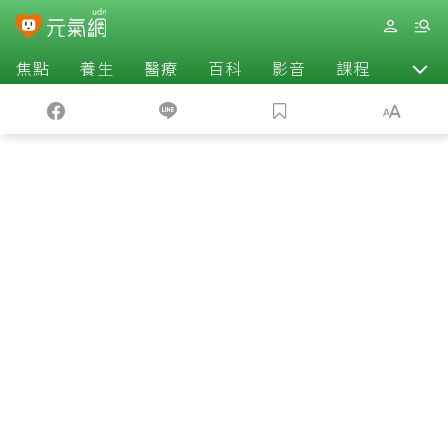
焦點
養生
醫療
百科
影音
課程
退休