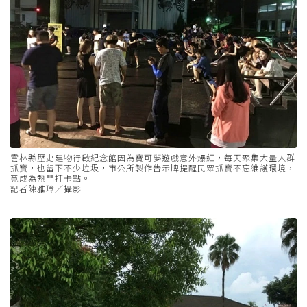
雲林縣歷史建物行啟紀念館因為寶可夢遊戲意外爆紅，每天聚集大量人群
抓寶，也留下不少垃圾，市公所製作告示牌提醒民眾抓寶不忘維護環境，
竟成為熱門打卡點。
記者陳雅玲／攝影