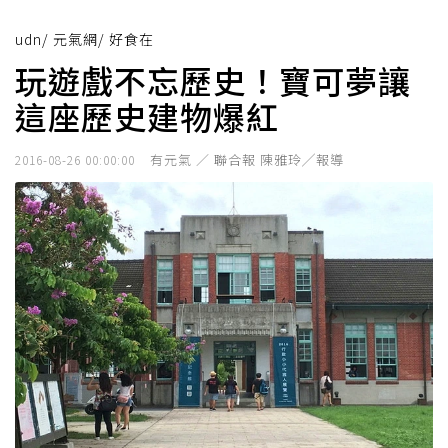
udn
/
元氣網
/
好食在
玩遊戲不忘歷史！寶可夢讓
這座歷史建物爆紅
有元氣 ／ 聯合報 陳雅玲╱報導
2016-08-26 00:00:00