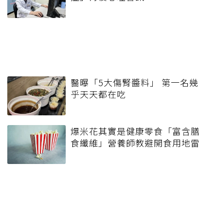
免費
礎也能做！
負擔
特價
延伸閱讀
熊本強震「易經卦象全說中」！
命理師：恐還有強震、新病毒現
蹤
行車易個性大變？ 醫揭露「路怒
症」背後心理警訊