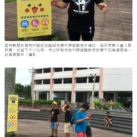
雲林縣歷史建物行啟紀念館因為寶可夢遊戲意外爆紅，每天聚集大量人群
抓寶，也留下不少垃圾，市公所製作告示牌提醒民眾抓寶不忘維護環境。
記者陳雅玲／攝影