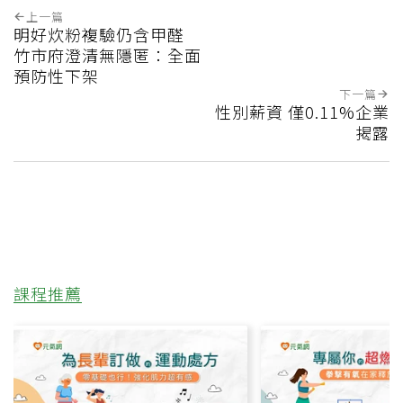
夢遊
氣爆
這篇文章對你有幫助嗎?
實用
不實用
上一篇
明好炊粉複驗仍含甲醛
竹市府澄清無隱匿：全面
預防性下架
下一篇
性別薪資 僅0.11%企業