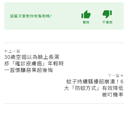
這篇文章對你有幫助嗎?
實用
不實用
上一篇
30歲空姐以為臉上長濕
疹「確診皮膚癌」年輕時
一習慣釀惡果超後悔
下一篇
蚊子持續騷擾超崩潰！6
大「防蚊方式」有效降低
被叮機率