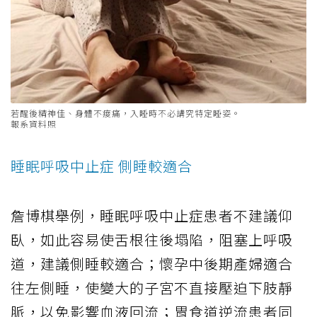
若醒後精神佳、身體不痠痛，入睡時不必講究特定睡姿。
報系資料照
睡眠呼吸中止症 側睡較適合
詹博棋舉例，睡眠呼吸中止症患者不建議仰
臥，如此容易使舌根往後塌陷，阻塞上呼吸
道，建議側睡較適合；懷孕中後期產婦適合
往左側睡，使變大的子宮不直接壓迫下肢靜
脈，以免影響血液回流；胃食道逆流患者同