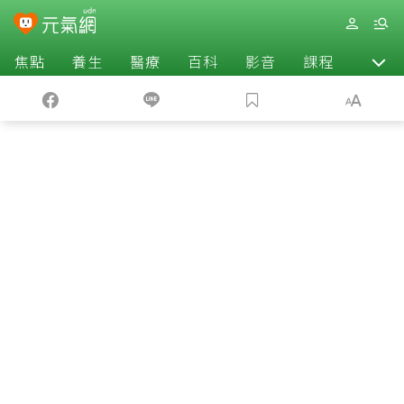
焦點
養生
醫療
百科
影音
課程
退休