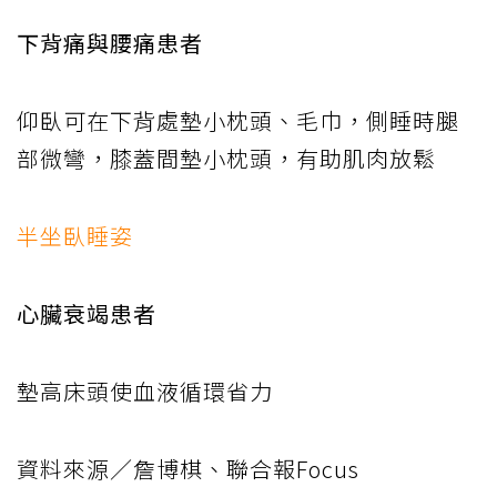
下背痛與腰痛患者
仰臥可在下背處墊小枕頭、毛巾，側睡時腿
部微彎，膝蓋間墊小枕頭，有助肌肉放鬆
半坐臥睡姿
心臟衰竭患者
墊高床頭使血液循環省力
資料來源／詹博棋、聯合報Focus