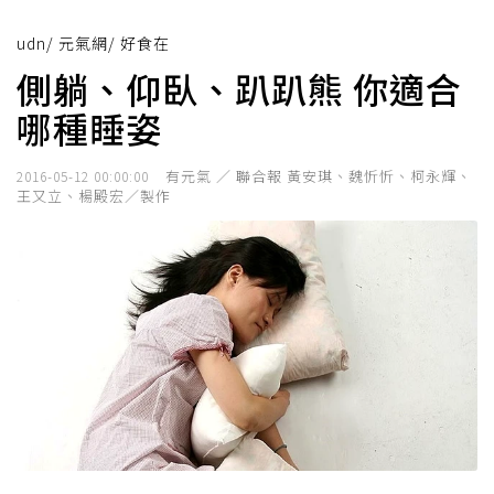
udn
/
元氣網
/
好食在
側躺、仰臥、趴趴熊 你適合
哪種睡姿
有元氣 ／ 聯合報 黃安琪、魏忻忻、柯永輝、
2016-05-12 00:00:00
王又立、楊殿宏／製作