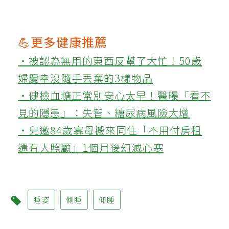
💪更多健康推薦
‧被認為無用的東西反幫了大忙！50歲
婦慶幸沒隨手丟棄的3樣物品
‧健檢血糖正常別安心太早！醫曝「看不
見的隱患」：失智、糖尿病風險大增
‧兒邀84歲寡母搬來同住「不用付房租
還有人照顧」1個月後幻滅心寒
睡姿
側睡
仰睡