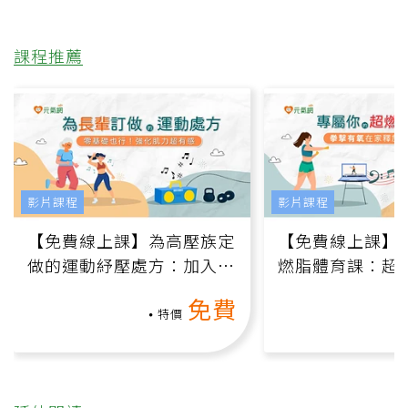
課程推薦
影片課程
影片課程
【免費線上課】為高壓族定
【免費線上課】
做的運動紓壓處方：加入行
燃脂體育課：超
動、增肌、互動元素，0基
氧」高壓族在家
免費
礎也能做！
負擔
特價