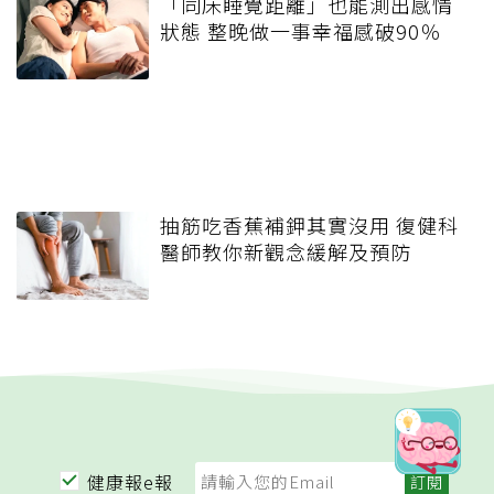
「同床睡覺距離」也能測出感情
狀態 整晚做一事幸福感破90％
抽筋吃香蕉補鉀其實沒用 復健科
醫師教你新觀念緩解及預防
健康報e報