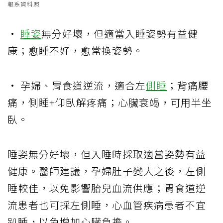
報系資料照
•
睡姿
無分好壞，但適當入睡姿勢有益健
康；愈睡不好，愈常換姿勢。
• 孕婦、胃食道逆流，適合左
側睡
；背痛腰
痛，側睡+仰臥解疼痛；心臟衰竭，可用半坐
臥。
睡姿無分好壞，但入睡時採取適當姿勢有益
健康。醫師建議，孕婦肚子變大之後，左側
睡較佳，以免影響胎兒血流供應；胃食道逆
流患者也可採左側睡，心血管疾病患者不宜
趴睡，以免增加心臟負擔。