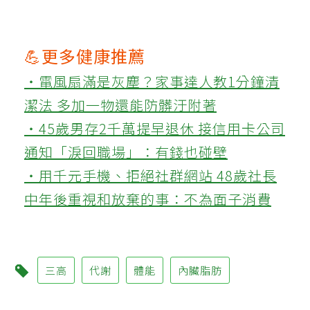
💪更多健康推薦
‧電風扇滿是灰塵？家事達人教1分鐘清
潔法 多加一物還能防髒汙附著
‧45歲男存2千萬提早退休 接信用卡公司
通知「淚回職場」：有錢也碰壁
‧用千元手機、拒絕社群網站 48歲社長
中年後重視和放棄的事：不為面子消費
三高
代謝
體能
內臟脂肪