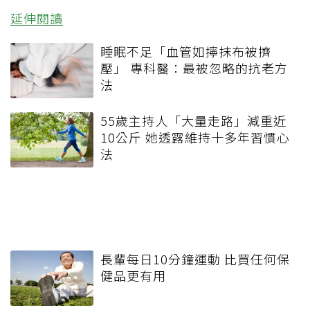
延伸閱讀
睡眠不足「血管如擰抹布被擠
壓」 專科醫：最被忽略的抗老方
法
55歲主持人「大量走路」減重近
10公斤 她透露維持十多年習慣心
法
長輩每日10分鐘運動 比買任何保
健品更有用