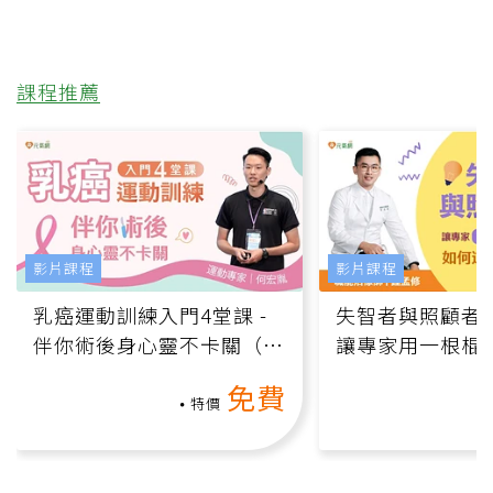
課程推薦
影片課程
影片課程
乳癌運動訓練入門4堂課 -
失智者與照顧者
伴你術後身心靈不卡關（線
讓專家用一根棍
上影音課）
何逆轉退化大腦
免費
課）
特價