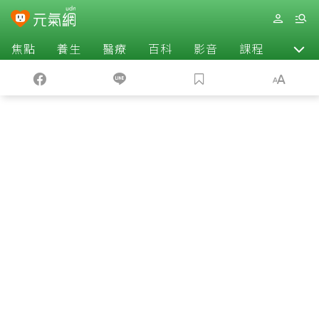
焦點
養生
醫療
百科
影音
課程
退休