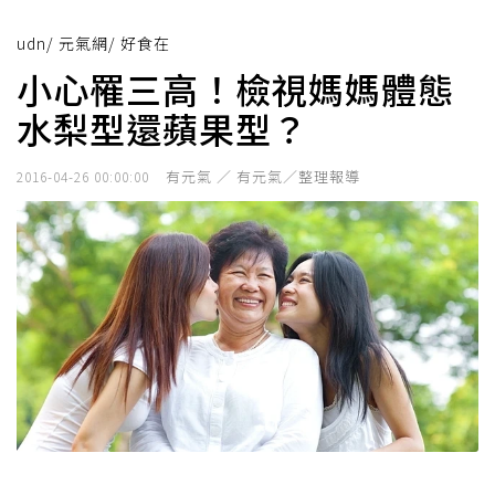
udn
/
元氣網
/
好食在
小心罹三高！檢視媽媽體態
水梨型還蘋果型？
有元氣 ／ 有元氣／整理報導
2016-04-26 00:00:00