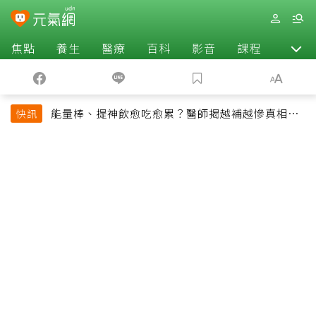
焦點
養生
醫療
百科
影音
課程
退休
能量棒、提神飲愈吃愈累？醫師揭越補越慘真相：
快訊
恐欠下疲勞債