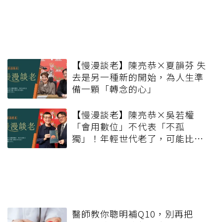
【慢漫談老】陳亮恭×夏韻芬 失
去是另一種新的開始，為人生準
備一顆「轉念的心」
【慢漫談老】陳亮恭×吳若權
「會用數位」不代表「不孤
獨」！年輕世代老了，可能比想
像更寂寞
醫師教你聰明補Q10，別再把