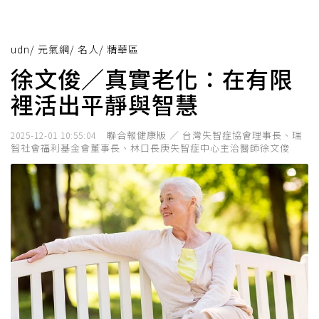
udn
/
元氣網
/
名人
/
精華區
徐文俊／真實老化：在有限
裡活出平靜與智慧
聯合報健康版 ／ 台灣失智症協會理事長、瑞
2025-12-01 10:55:04
智社會福利基金會董事長、林口長庚失智症中心主治醫師徐文俊