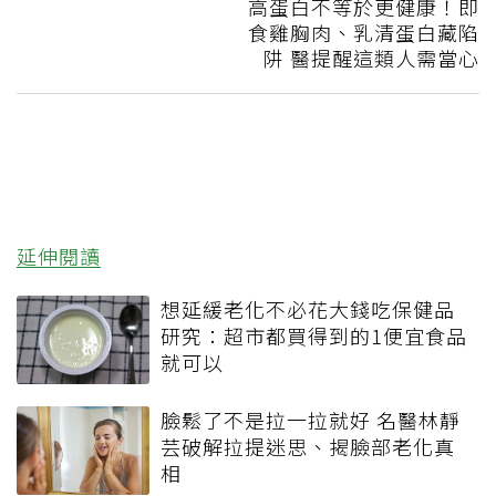
高蛋白不等於更健康！即
食雞胸肉、乳清蛋白藏陷
阱 醫提醒這類人需當心
延伸閱讀
想延緩老化不必花大錢吃保健品
研究：超市都買得到的1便宜食品
就可以
臉鬆了不是拉一拉就好 名醫林靜
芸破解拉提迷思、揭臉部老化真
相