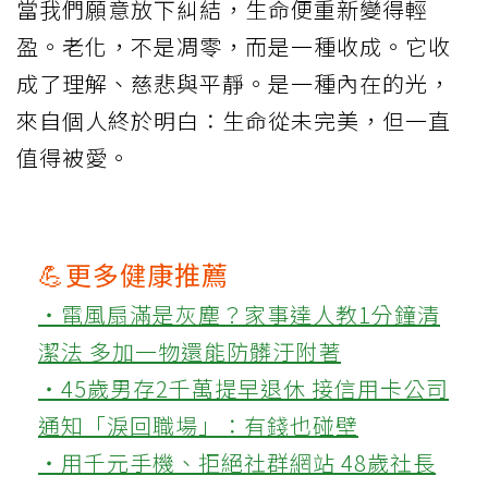
當我們願意放下糾結，生命便重新變得輕
盈。老化，不是凋零，而是一種收成。它收
成了理解、慈悲與平靜。是一種內在的光，
來自個人終於明白：生命從未完美，但一直
值得被愛。
💪更多健康推薦
‧電風扇滿是灰塵？家事達人教1分鐘清
潔法 多加一物還能防髒汙附著
‧45歲男存2千萬提早退休 接信用卡公司
通知「淚回職場」：有錢也碰壁
‧用千元手機、拒絕社群網站 48歲社長