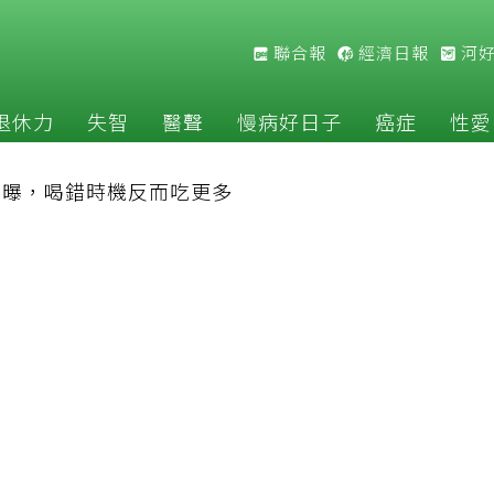
聯合報
經濟日報
河
退休力
失智
醫聲
慢病好日子
癌症
性愛
」曝，喝錯時機反而吃更多