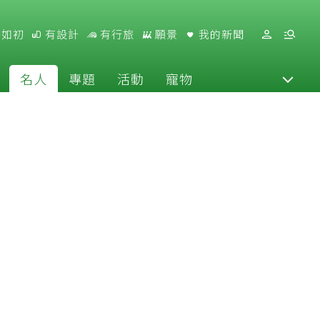
好如初
有設計
有行旅
願景
我的新聞
名人
專題
活動
寵物