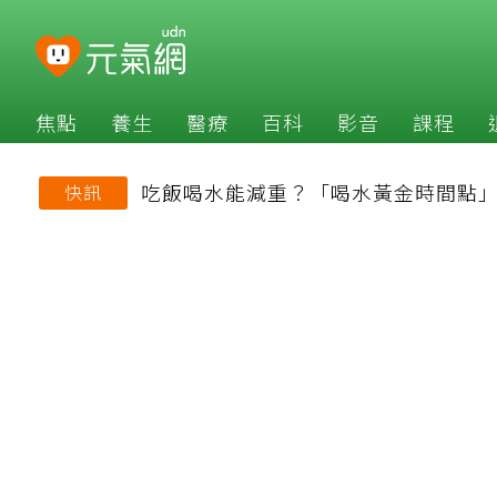
焦點
養生
醫療
百科
影音
課程
吃飯喝水能減重？「喝水黃金時間點
快訊