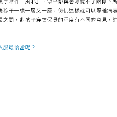
漢字寫作「風邪」，似乎都與著涼脫不了關係。
裹粽子一樣一層又一層，仿佛這樣就可以隔離病
長之間，對孩子穿衣保暖的程度有不同的意見，
衣服最恰當呢？