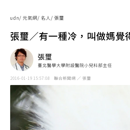
udn
/
元氣網
/
名人
/
張璽
張璽／有一種冷，叫做媽覺
張璽
臺北醫學大學附設醫院小兒科部主任
2016-01-19 15:57:08
聯合新聞網 ／ 張璽