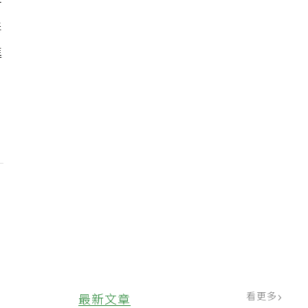
所
毒
進
看更多
最新文章