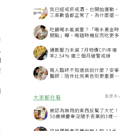
我已經戒菸戒酒，也開始運動，
三高數值都正常了，為什麼還不
能停藥？
吃飯喝水能減重？「喝水黃金時
間點」曝，喝錯時機反而吃更多
即
也
通膨壓力未減 7月物價CPI年增
率2.54% 連三個月破警戒線
調
當
親人臨終不知道該說什麼？安寧
醫師：陪伴比完美告別更重要，
4句話值得及早說出口
到
看更多
大家都在看
被認為無用的東西反幫了大忙！
50歲婦慶幸沒隨手丟棄的3樣物
來
品