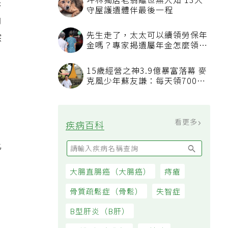
坪林獨居老翁離世無人知 13犬
來
守屋護遺體伴最後一程
內
先生走了，太太可以續領勞保年
粽
金嗎？專家揭遺屬年金怎麼領，
看順位還要看資格
15歲經營之神3.9億暴富落幕 麥
克風少年蘇友謙：每天領700元
過日子
看更多
疾病百科
比
大腸直腸癌（大腸癌）
痔瘡
骨質疏鬆症（骨鬆）
失智症
B型肝炎（B肝）
，