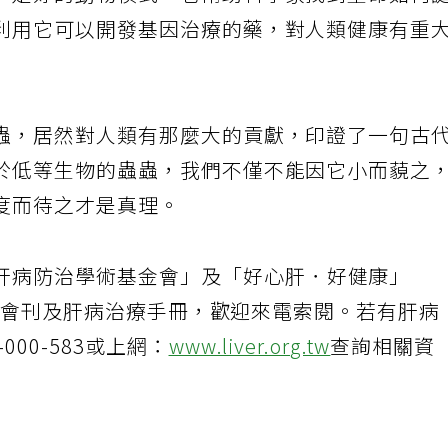
，是好的動物模式，它幫助科學家找到生命如何
利用它可以開發基因治療的藥，對人類健康有重
蟲，居然對人類有那麼大的貢獻，印證了一句古
於低等生物的蟲蟲，我們不僅不能因它小而藐之
度而待之才是真理。
肝病防治學術基金會」及「好心肝．好健康」
會出版會刊及肝病治療手冊，歡迎來電索閱。若有肝病
000-583或上網：
www.liver.org.tw
查詢相關資