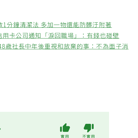
教1分鐘清潔法 多加一物還能防髒汙附著
接信用卡公司通知「淚回職場」：有錢也碰壁
48歲社長中年後重視和放棄的事：不為面子消
?