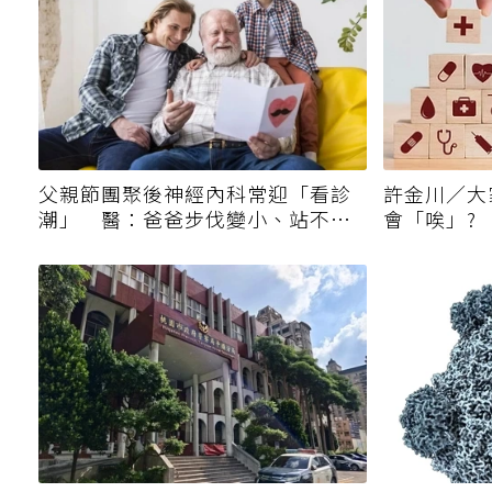
父親節團聚後神經內科常迎「看診
許金川／大
潮」 醫：爸爸步伐變小、站不起
會「唉」?
來別只當老化