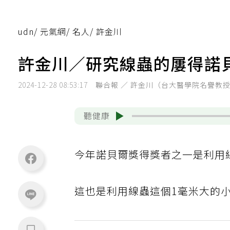
udn
/
元氣網
/
名人
/
許金川
許金川／研究線蟲的屢得諾
2024-12-28 08:53:17
聯合報 ／ 許金川（台大醫學院名譽教
聽健康
今年諾貝爾獎得獎者之一是利用
這也是利用線蟲這個1毫米大的