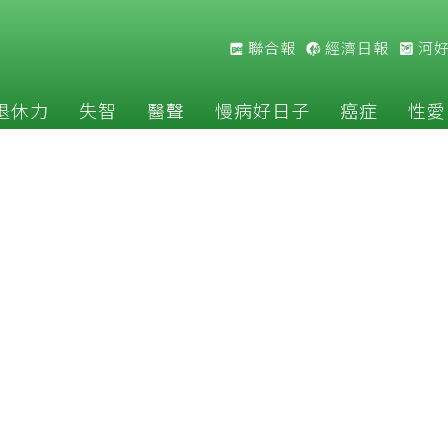
聯合報
經濟日報
河
退休力
失智
醫聲
慢病好日子
癌症
性愛