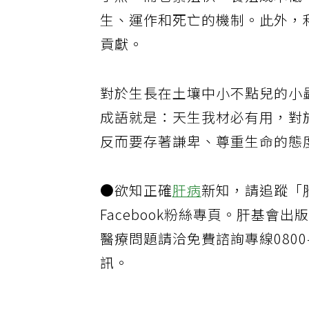
了然。而它繁殖快、養殖成本低
生、運作和死亡的機制。此外，
貢獻。
對於生長在土壤中小不點兒的小
成語就是：天生我材必有用，對
反而要存著謙卑、尊重生命的態
●欲知正確
肝病
新知，請追蹤「
Facebook粉絲專頁。肝基
醫療問題請洽免費諮詢專線0800-
訊。