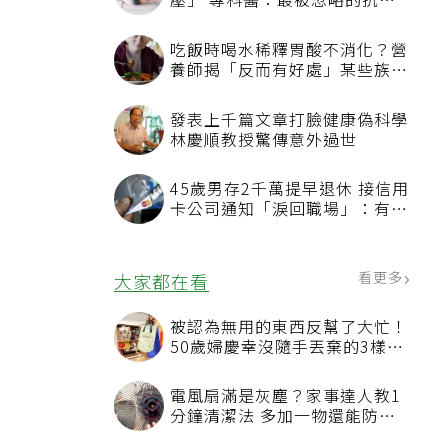
壓」 專科醫：最被忽略的抗老
方法
吃飯時喝水稀釋胃酸不消化？營
養師揭「反而有好處」某些族群
才要禁
發表上千篇文章打臉健康偽科學
林慶順教授驚傳意外過世
45歲男存2千萬提早退休 接信用
卡公司通知「淚回職場」：有錢
也碰壁
看更多
大家都在看
被認為無用的東西反幫了大忙！
50歲婦慶幸沒隨手丟棄的3樣物
品
電風扇滿是灰塵？家事達人教1
分鐘清潔法 多加一物還能防髒