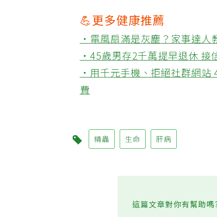
💪更多健康推薦
‧電風扇滿是灰塵？家事達人
‧45歲男存2千萬提早退休 
‧用千元手機、拒絕社群網站 
費
精蟲
生命
肝病
這篇文章對你有幫助嗎