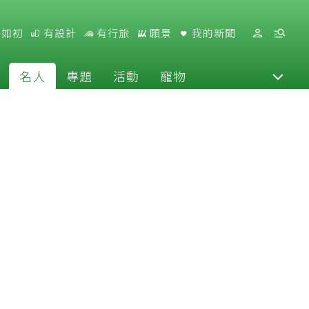
好如初
有設計
有行旅
願景
我的新聞
名人
專題
活動
寵物