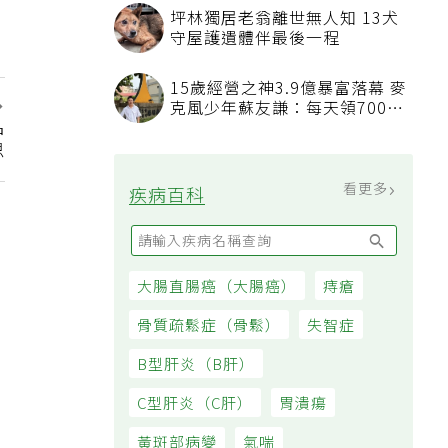
汙附著
坪林獨居老翁離世無人知 13犬
守屋護遺體伴最後一程
15歲經營之神3.9億暴富落幕 麥
克風少年蘇友謙：每天領700元
品
過日子
思
看更多
疾病百科
大腸直腸癌（大腸癌）
痔瘡
骨質疏鬆症（骨鬆）
失智症
B型肝炎（B肝）
C型肝炎（C肝）
胃潰瘍