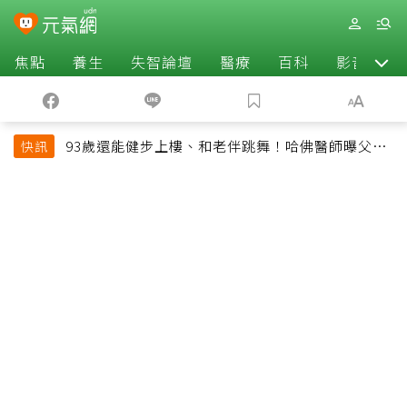
焦點
養生
失智論壇
醫療
百科
影音
93歲還能健步上樓、和老伴跳舞！哈佛醫師曝父親
快訊
長壽秘訣：沒吃保健品也不追養生潮