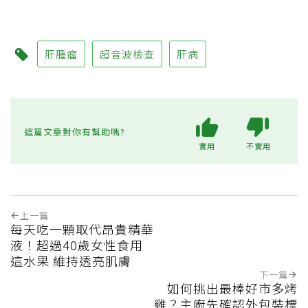
肝腫瘤
超音波檢查
肝病
這篇文章對你有幫助嗎?
實用
不實用
上一篇
每天吃一顆取代昂貴精華
液！超過40歲女性食用
這水果 維持透亮肌膚
下一篇
如何挑出最棒好市多烤
雞？主廚先確認外包裝標