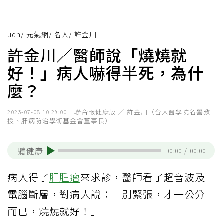
udn
/
元氣網
/
名人
/
許金川
許金川／醫師說「燒燒就
好！」病人嚇得半死，為什
麼？
聯合報健康版 ／ 許金川（台大醫學院名譽教
2023-07-08 10:29:00
授、肝病防治學術基金會董事長）
聽健康
00:00
/
00:00
病人得了
肝腫瘤
來求診，醫師看了超音波及
電腦斷層，對病人說：「別緊張，才一公分
而已，燒燒就好！」