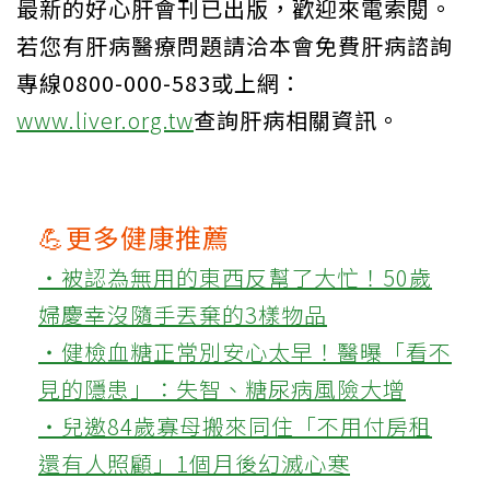
最新的好心肝會刊已出版，歡迎來電索閱。
若您有肝病醫療問題請洽本會免費肝病諮詢
專線0800-000-583或上網：
www.liver.org.tw
查詢肝病相關資訊。
💪更多健康推薦
‧被認為無用的東西反幫了大忙！50歲
婦慶幸沒隨手丟棄的3樣物品
‧健檢血糖正常別安心太早！醫曝「看不
見的隱患」：失智、糖尿病風險大增
‧兒邀84歲寡母搬來同住「不用付房租
還有人照顧」1個月後幻滅心寒