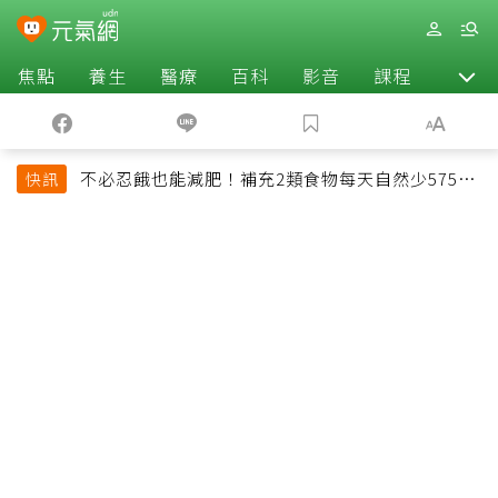
焦點
養生
醫療
百科
影音
課程
退休
不必忍餓也能減肥！補充2類食物每天自然少575大
快訊
卡「還能吃飽飽的」