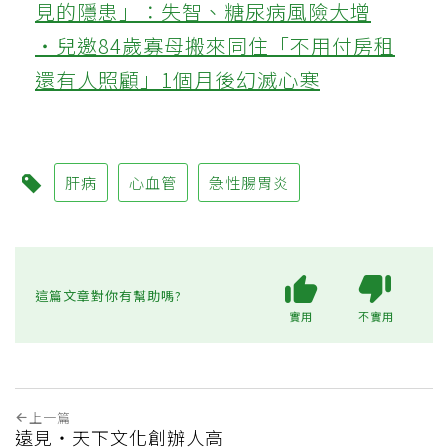
見的隱患」：失智、糖尿病風險大增
‧兒邀84歲寡母搬來同住「不用付房租
還有人照顧」1個月後幻滅心寒
肝病
心血管
急性腸胃炎
這篇文章對你有幫助嗎?
實用
不實用
上一篇
遠見‧天下文化創辦人高