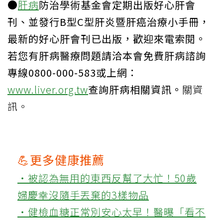
●
肝病
防治學術基金會定期出版好心肝會
刊、並發行B型C型肝炎暨肝癌治療小手冊，
最新的好心肝會刊已出版，歡迎來電索閱。
若您有肝病醫療問題請洽本會免費肝病諮詢
專線0800-000-583或上網：
www.liver.org.tw
查詢肝病相關資訊。
關資
訊。
💪更多健康推薦
‧被認為無用的東西反幫了大忙！50歲
婦慶幸沒隨手丟棄的3樣物品
‧健檢血糖正常別安心太早！醫曝「看不