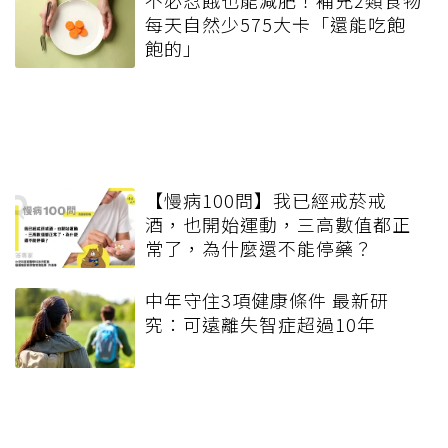
不必忍餓也能減肥！補充2類食物
每天自然少575大卡「還能吃飽
飽的」
【慢病100問】我已經戒菸戒
酒，也開始運動，三高數值都正
常了，為什麼還不能停藥？
中年守住3項健康條件 最新研
究：可遠離失智症超過10年