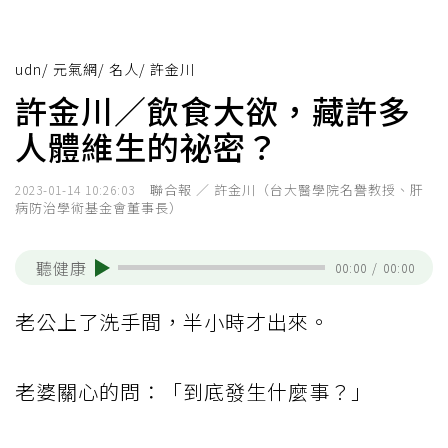
udn
/
元氣網
/
名人
/
許金川
許金川／飲食大欲，藏許多
人體維生的祕密？
聯合報 ／ 許金川（台大醫學院名譽教授、肝
2023-01-14 10:26:03
病防治學術基金會董事長）
聽健康
00:00
/
00:00
老公上了洗手間，半小時才出來。
老婆關心的問：「到底發生什麼事？」