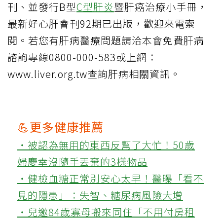
刊、並發行B型
C型肝炎
暨肝癌治療小手冊，
最新好心肝會刊92期已出版，歡迎來電索
閱。若您有肝病醫療問題請洽本會免費肝病
諮詢專線0800-000-583或上網：
www.liver.org.tw查詢肝病相關資訊。
💪更多健康推薦
‧被認為無用的東西反幫了大忙！50歲
婦慶幸沒隨手丟棄的3樣物品
‧健檢血糖正常別安心太早！醫曝「看不
見的隱患」：失智、糖尿病風險大增
‧兒邀84歲寡母搬來同住「不用付房租