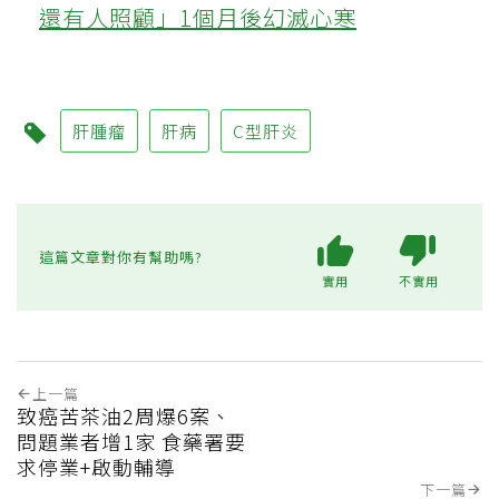
還有人照顧」1個月後幻滅心寒
肝腫瘤
肝病
C型肝炎
這篇文章對你有幫助嗎?
實用
不實用
上一篇
致癌苦茶油2周爆6案、
問題業者增1家 食藥署要
求停業+啟動輔導
下一篇