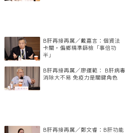
B肝再接再厲／戴嘉言：個資法
卡關，偏鄉精準篩檢「事倍功
半」
B肝再接再厲／廖運範： B肝病毒
消除大不易 免疫力是關鍵角色
B肝再接再厲／鄭文睿：B肝功能