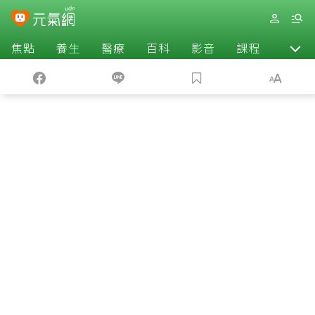
焦點
養生
醫療
百科
影音
課程
退休