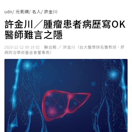
udn
/
元氣網
/
名人
/
許金川
許金川／腫瘤患者病歷寫OK
醫師難言之隱
聯合報 ／ 許金川（台大醫學院名譽教授、肝
2020-12-12 09:19:02
病防治學術基金會董事長）