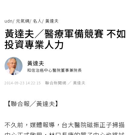
udn
/
元氣網
/
名人
/
黃達夫
黃達夫／醫療軍備競賽 不如
投資專業人力
黃達夫
和信治癌中心醫院董事兼院長
聯合新聞網 ／ 黃達夫
2014-09-23 14:22:15
【聯合報╱黃達夫】
不久前，媒體報導，台大醫院磁振正子掃描
中心正式啟用，林口長庚的質子中心也將試