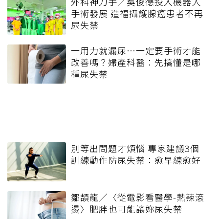
外科神刀手／吳俊德投入機器人
手術發展 造福攝護腺癌患者不再
尿失禁
一用力就漏尿⋯一定要手術才能
改善嗎？婦產科醫：先搞懂是哪
種尿失禁
別等出問題才煩惱 專家建議3個
訓練動作防尿失禁：愈早練愈好
鄒頡龍／〈從電影看醫學-熱辣滾
燙〉肥胖也可能讓妳尿失禁