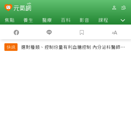
焦點
養生
醫療
百科
影音
課程
退休
選對種類、控制份量有利血糖控制 內分泌科醫師最
快訊
常吃的4種水果