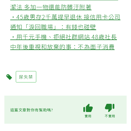
潔法 多加一物還能防髒汙附著
‧45歲男存2千萬提早退休 接信用卡公司
通知「淚回職場」：有錢也碰壁
‧用千元手機、拒絕社群網站 48歲社長
中年後重視和放棄的事：不為面子消費
尿失禁
這篇文章對你有幫助嗎?
實用
不實用