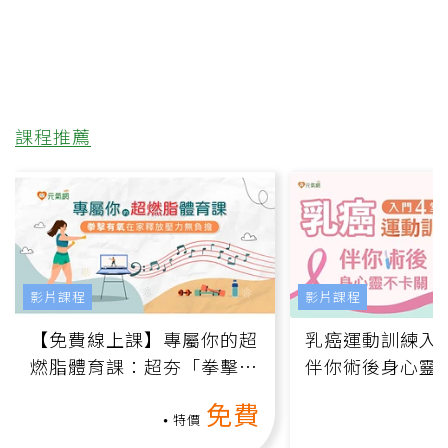
課程推薦
影片課程
影片課程
【免費線上課】專屬你的超
乳癌運動訓練入門
燃脂體育課：超夯「拳擊有
伴你術後身心靈
氧」高壓族在家釋放壓力無
上影音課）
免費
負擔
特價