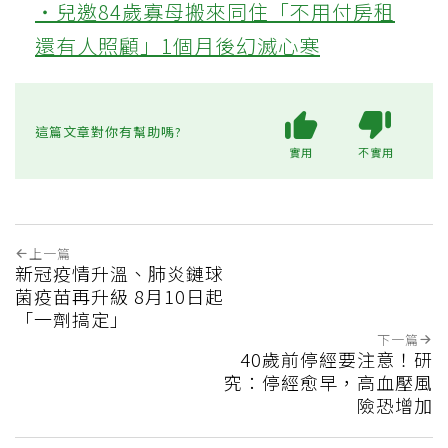
‧兒邀84歲寡母搬來同住「不用付房租
還有人照顧」1個月後幻滅心寒
這篇文章對你有幫助嗎?
實用
不實用
上一篇
新冠疫情升溫、肺炎鏈球
菌疫苗再升級 8月10日起
「一劑搞定」
下一篇
40歲前停經要注意！研
究：停經愈早，高血壓風
險恐增加