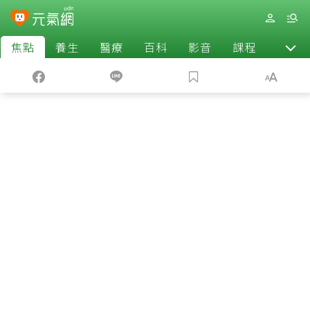
焦點
養生
醫療
百科
影音
課程
退休