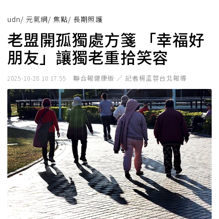
udn
/
元氣網
/
焦點
/
長期照護
老盟開孤獨處方箋 「幸福好
朋友」讓獨老重拾笑容
聯合報健康版 ／ 記者楊孟蓉台北報導
2025-10-28 10:17:55