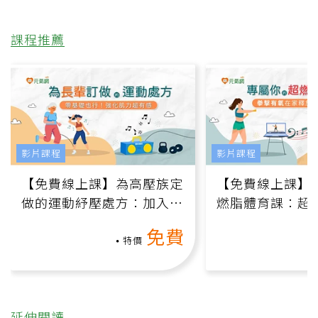
課程推薦
影片課程
影片課程
【免費線上課】為高壓族定
【免費線上課】
做的運動紓壓處方：加入行
燃脂體育課：超
動、增肌、互動元素，0基
氧」高壓族在家
免費
礎也能做！
負擔
特價
延伸閱讀