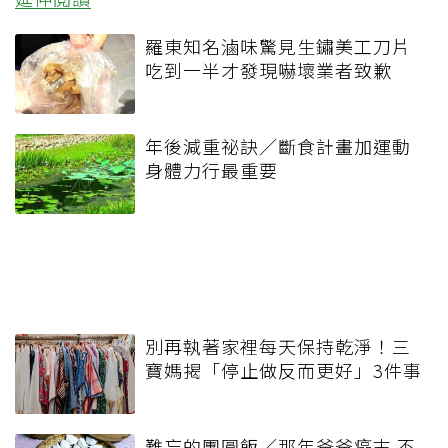
羅東知名滷味驚見生鏽美工刀片
吃到一半才發現嚇壞業者致歉
年後減重祕訣／斷食計畫加運動
身體力行最重要
別再執著家裡每天保持乾淨！三
寶媽揭「停止做反而更好」3件事
難忘的團圓飯／那年爸爸癌末 不