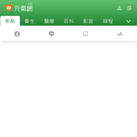
焦點
養生
醫療
百科
影音
課程
退休