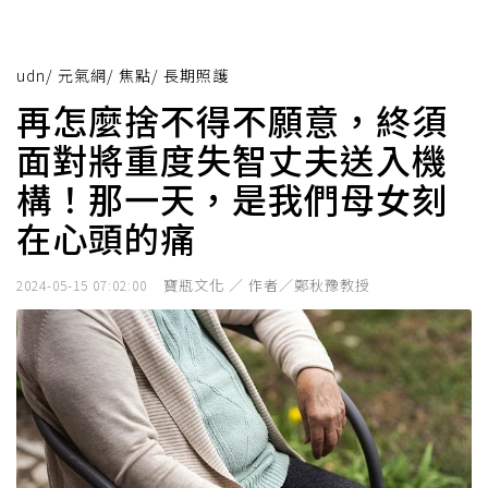
udn
/
元氣網
/
焦點
/
長期照護
再怎麼捨不得不願意，終須
面對將重度失智丈夫送入機
構！那一天，是我們母女刻
在心頭的痛
寶瓶文化 ／ 作者／鄭秋豫教授
2024-05-15 07:02:00