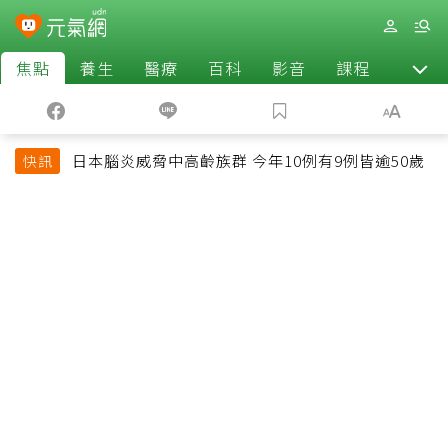
焦點
養生
醫療
百科
影音
課程
退休
日本腦炎威脅中高齡族群 今年10例有9例皆逾50歲
快訊