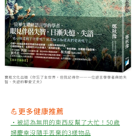
寶瓶文化出版《你忘了全世界，但我記得你──一位語言學學者與她失
智、失語的摯愛丈夫》
💪更多健康推薦
‧被認為無用的東西反幫了大忙！50歲
婦慶幸沒隨手丟棄的3樣物品