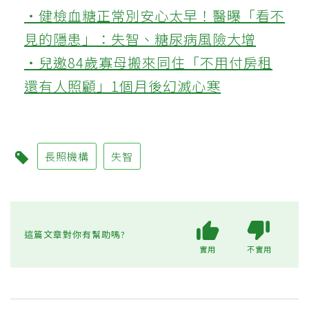
‧健檢血糖正常別安心太早！醫曝「看不
見的隱患」：失智、糖尿病風險大增
‧兒邀84歲寡母搬來同住「不用付房租
還有人照顧」1個月後幻滅心寒
長照機構
失智
這篇文章對你有幫助嗎?
實用
不實用