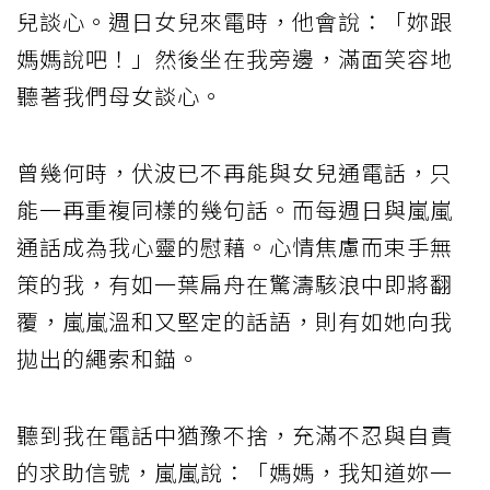
兒談心。週日女兒來電時，他會說：「妳跟
媽媽說吧！」然後坐在我旁邊，滿面笑容地
聽著我們母女談心。
曾幾何時，伏波已不再能與女兒通電話，只
能一再重複同樣的幾句話。而每週日與嵐嵐
通話成為我心靈的慰藉。心情焦慮而束手無
策的我，有如一葉扁舟在驚濤駭浪中即將翻
覆，嵐嵐溫和又堅定的話語，則有如她向我
拋出的繩索和錨。
聽到我在電話中猶豫不捨，充滿不忍與自責
的求助信號，嵐嵐說：「媽媽，我知道妳一