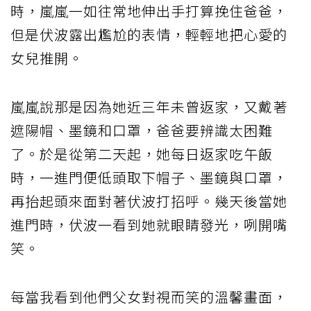
時，嵐嵐一如往常地伸出手打算挽住爸爸，
但是伏波露出尷尬的表情，輕輕地把心愛的
女兒推開。
嵐嵐說那是因為她近三年未曾返家，又戴著
遮陽帽、墨鏡和口罩，爸爸要辨識太困難
了。於是從第二天起，她每日返家吃午飯
時，一進門便低頭取下帽子、墨鏡與口罩，
再抬起頭來面對著伏波打招呼。幾天後當她
進門時，伏波一看到她就眼睛發光，咧開嘴
笑。
每當我看到他們父女對視而笑的溫馨畫面，