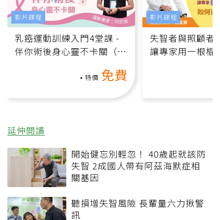
影片課程
影片課程
乳癌運動訓練入門4堂課 -
失智者與照顧者
伴你術後身心靈不卡關（線
讓專家用一根棍
上影音課）
何逆轉退化大腦
免費
課）
特價
延伸閱讀
開始健忘別輕忽！ 40歲起就該防
失智 2成國人帶有阿茲海默症相
關基因
聽損增失智風險 長輩量六力揪警
訊