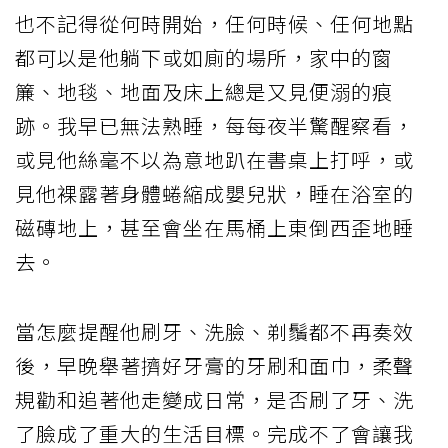
也不記得從何時開始，任何時候、任何地點
都可以是他躺下或如廁的場所，家中的窗
簾、地毯、地面及床上總是又見便溺的痕
跡。我早已無法熟睡，每每夜半驚醒察看，
或見他絲毫不以為意地趴在書桌上打呼，或
見他裸露著身體蜷縮成嬰兒狀，睡在浴室的
磁磚地上，甚至會坐在馬桶上東倒西歪地睡
去。
當怎麼提醒他刷牙、洗臉、剃鬚都不再奏效
後，早晚舉著擠好牙膏的牙刷和面巾，柔聲
規勸和追著他走變成日常，是否刷了牙、洗
了臉成了重大的生活目標。完成不了會讓我