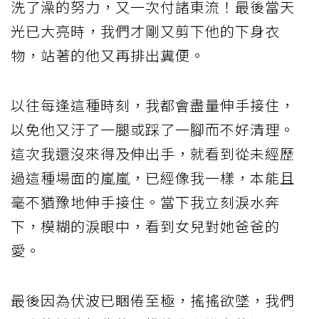
洗了澡的努力，又一次付諸東流！最後當天
光已大亮時，我們才剛又剪下他的下身衣
物，站著的他又再排出糞便。
以往每逢這種時刻，我都會盡量伸手接住，
以免他又汙了一腿或踩了一腳而不好清理。
這次我還沒來得及伸出手，就看到從未經歷
過這種場面的嵐嵐，已經像我一樣，本能且
毫不猶豫地伸手接住。當下我立刻淚水奔
下，模糊的淚眼中，看到女兒對她爸爸的
愛。
最後因為伏波已睏倦至極，搖搖欲墜，我們