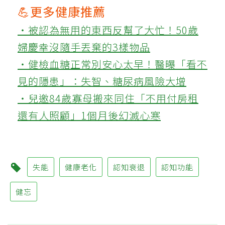
💪更多健康推薦
‧被認為無用的東西反幫了大忙！50歲
婦慶幸沒隨手丟棄的3樣物品
‧健檢血糖正常別安心太早！醫曝「看不
見的隱患」：失智、糖尿病風險大增
‧兒邀84歲寡母搬來同住「不用付房租
還有人照顧」1個月後幻滅心寒
失能
健康老化
認知衰退
認知功能
健忘