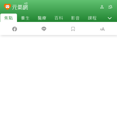
焦點
養生
醫療
百科
影音
課程
退休