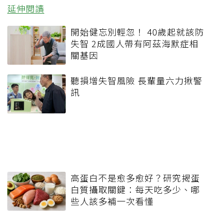
延伸閱讀
開始健忘別輕忽！ 40歲起就該防
失智 2成國人帶有阿茲海默症相
關基因
聽損增失智風險 長輩量六力揪警
訊
高蛋白不是愈多愈好？研究揭蛋
白質攝取關鍵：每天吃多少、哪
些人該多補一次看懂