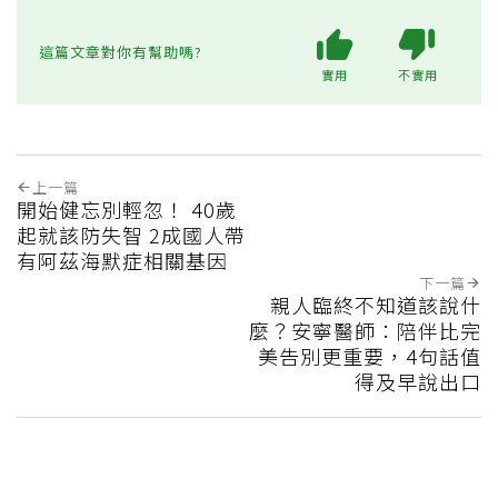
這篇文章對你有幫助嗎?
實用
不實用
上一篇
開始健忘別輕忽！ 40歲
起就該防失智 2成國人帶
有阿茲海默症相關基因
下一篇
親人臨終不知道該說什
麼？安寧醫師：陪伴比完
美告別更重要，4句話值
得及早說出口