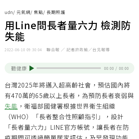
udn
/
元氣網
/
焦點
/
長期照護
用Line問長者量六力 檢測防
失能
聯合報 ／ 記者許政榆／台北報導
2022-06-10 09:30:04
聽健康
00:00
/
00:00
台灣2025年將邁入超高齡社會，預估國內將
有470萬的65歲以上長者，為預防長者衰弱與
失能
，衛福部國健署根據世界衛生組織
（WHO）「長者整合性照顧指引」，設計
「長者量六力」LINE官方帳號，讓長者在防
疫期間可透過簡單居家評估，及早發現功能