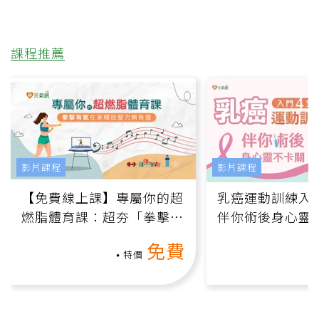
課程推薦
影片課程
影片課程
【免費線上課】專屬你的超
乳癌運動訓練入門
燃脂體育課：超夯「拳擊有
伴你術後身心靈
氧」高壓族在家釋放壓力無
上影音課）
免費
負擔
特價