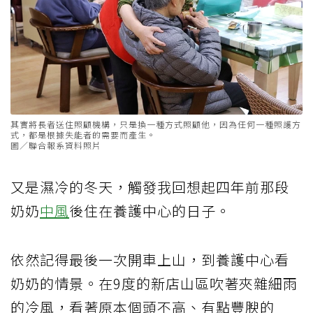
其實將長者送住照顧機構，只是換一種方式照顧他，因為任何一種照護方
式，都是根據失能者的需要而產生。
圖／聯合報系資料照片
又是濕冷的冬天，觸發我回想起四年前那段
奶奶
中風
後住在養護中心的日子。
依然記得最後一次開車上山，到養護中心看
奶奶的情景。在9度的新店山區吹著夾雜細雨
的冷風，看著原本個頭不高、有點豐腴的