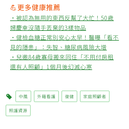
💪更多健康推薦
‧被認為無用的東西反幫了大忙！50歲
婦慶幸沒隨手丟棄的3樣物品
‧健檢血糖正常別安心太早！醫曝「看不
見的隱患」：失智、糖尿病風險大增
‧兒邀84歲寡母搬來同住「不用付房租
還有人照顧」1個月後幻滅心寒
中風
外籍看護
復健
家庭照顧者
照護資源