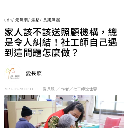
udn
/
元氣網
/
焦點
/
長期照護
家人該不該送照顧機構，總
是令人糾結！社工師自己遇
到這問題怎麼做？
愛長照
愛長照 ／ 作者／社工師沈佳蓉
2021-03-28 00:11:00