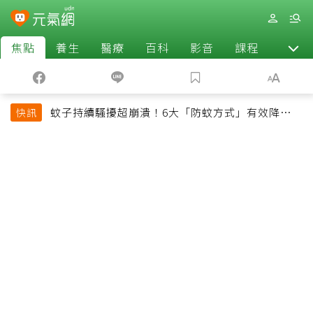
焦點
養生
醫療
百科
影音
課程
退休
蚊子持續騷擾超崩潰！6大「防蚊方式」有效降低被
快訊
叮機率