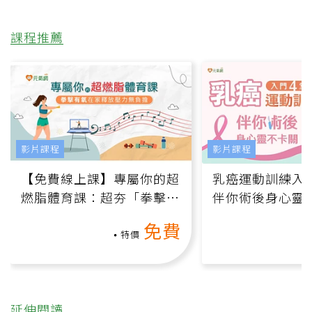
課程推薦
影片課程
影片課程
【免費線上課】專屬你的超
乳癌運動訓練入門
燃脂體育課：超夯「拳擊有
伴你術後身心靈
氧」高壓族在家釋放壓力無
上影音課）
免費
負擔
特價
延伸閱讀