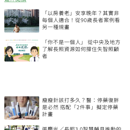
「以房養老」安享晚年？其實非
每個人適合！從90歲長者案例看
另一種規畫
「你不是一個人」 從中央及地方
了解長照資源如何撐住失智照顧
者
瘦瘦針該打多久？醫：停藥復胖
是必然 搭配「2件事」擬定停藥
計畫
張慶光／長照3.0智慧輔具推動的