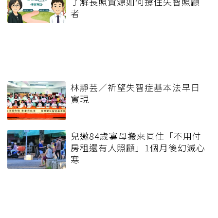
了解長照資源如何撐住失智照顧
者
林靜芸／祈望失智症基本法早日
實現
兒邀84歲寡母搬來同住「不用付
房租還有人照顧」1個月後幻滅心
寒