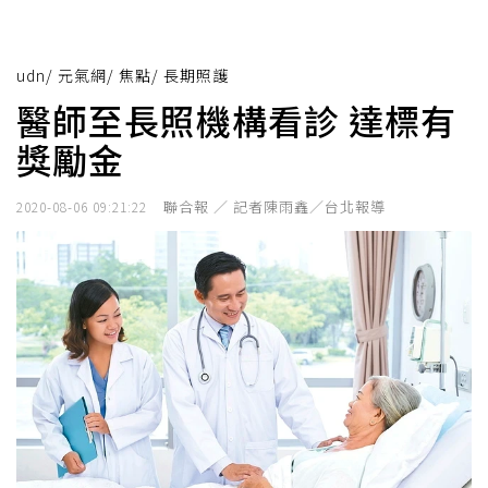
udn
/
元氣網
/
焦點
/
長期照護
醫師至長照機構看診 達標有
獎勵金
聯合報 ／ 記者陳雨鑫／台北報導
2020-08-06 09:21:22