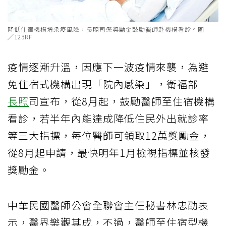
降低住宿機構增染疫風險，長照司祭獎勵金鼓勵醫師赴機構看診。圖
╱123RF
疫情逐漸升溫，因應下一波疫情來襲，為避
免住宿式機構出現「院內感染」，衛福部
長照
司宣布，從8月起，鼓勵醫師至住宿機構
看診，若半年內能達成降低住民外出就診率
等三大指摽，每位醫師可領取12萬獎勵金，
從8月起申請，最快明年1月檢視指標並核發
獎勵金。
中華民國醫師公會全聯會主任秘書林忠劭表
示，醫界樂觀其成，不過，醫師至住宿型機