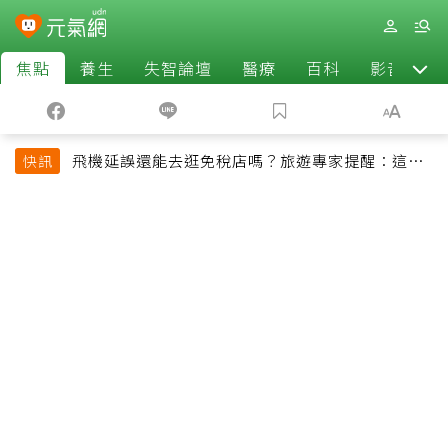
焦點
養生
失智論壇
醫療
百科
影音
飛機延誤還能去逛免稅店嗎？旅遊專家提醒：這個
快訊
時間最好別離開登機門