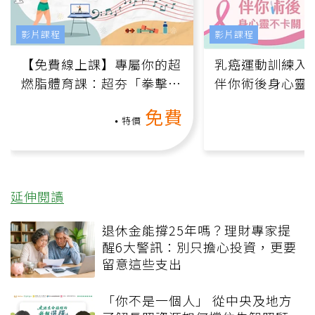
影片課程
影片課程
【免費線上課】專屬你的超
乳癌運動訓練入門
燃脂體育課：超夯「拳擊有
伴你術後身心靈
氧」高壓族在家釋放壓力無
上影音課）
免費
負擔
特價
延伸閱讀
退休金能撐25年嗎？理財專家提
醒6大警訊：別只擔心投資，更要
留意這些支出
「你不是一個人」 從中央及地方