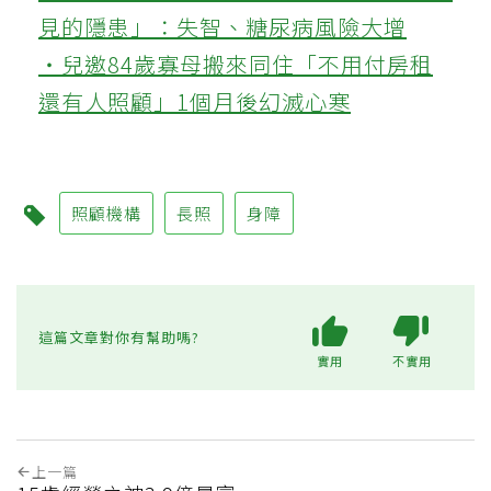
見的隱患」：失智、糖尿病風險大增
‧兒邀84歲寡母搬來同住「不用付房租
還有人照顧」1個月後幻滅心寒
照顧機構
長照
身障
這篇文章對你有幫助嗎?
實用
不實用
上一篇