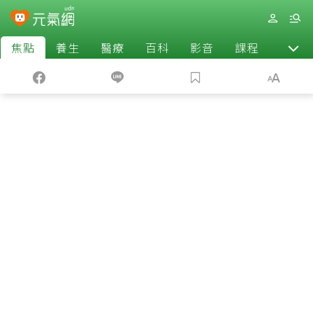
焦點
養生
醫療
百科
影音
課程
退休