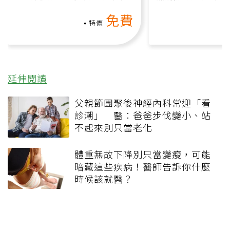
動、增肌、互動元素，0基
氧」高壓族在家
免費
礎也能做！
負擔
特價
延伸閱讀
父親節團聚後神經內科常迎「看
診潮」 醫：爸爸步伐變小、站
不起來別只當老化
體重無故下降別只當變瘦，可能
暗藏這些疾病！醫師告訴你什麼
時候該就醫？