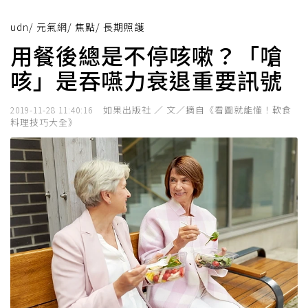
udn
/
元氣網
/
焦點
/
長期照護
用餐後總是不停咳嗽？「嗆
咳」是吞嚥力衰退重要訊號
如果出版社 ／ 文／摘自《看圖就能懂！軟食
2019-11-28 11:40:16
料理技巧大全》