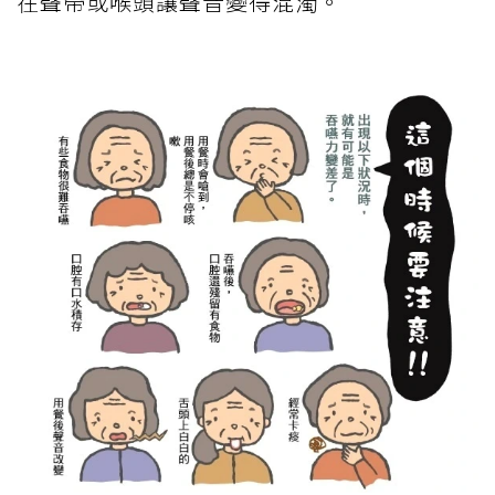
在聲帶或喉頭讓聲音變得混濁。