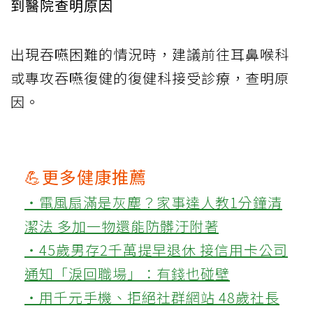
到醫院查明原因
出現吞嚥困難的情況時，建議前往耳鼻喉科
或專攻吞嚥復健的復健科接受診療，查明原
因。
💪更多健康推薦
‧電風扇滿是灰塵？家事達人教1分鐘清
潔法 多加一物還能防髒汙附著
‧45歲男存2千萬提早退休 接信用卡公司
通知「淚回職場」：有錢也碰壁
‧用千元手機、拒絕社群網站 48歲社長