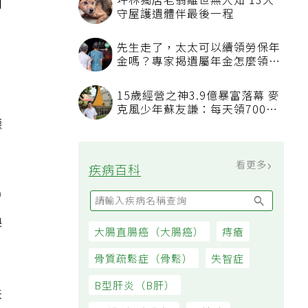
坪林獨居老翁離世無人知 13犬
兩
守屋護遺體伴最後一程
。
先生走了，太太可以續領勞保年
金嗎？專家揭遺屬年金怎麼領，
看順位還要看資格
15歲經營之神3.9億暴富落幕 麥
。
克風少年蘇友謙：每天領700元
聽
過日子
看更多
疾病百科
曾
渙
大腸直腸癌（大腸癌）
痔瘡
骨質疏鬆症（骨鬆）
失智症
B型肝炎（B肝）
妹