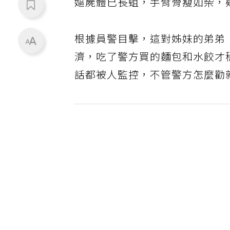
嫗屍體已長蛆，手臂骨瘦如柴，
根據員警目擊，這對姊妹的弟弟
濟，吃了警方買的麵包和水餃才
話都被人監控，不管警方怎麼勸