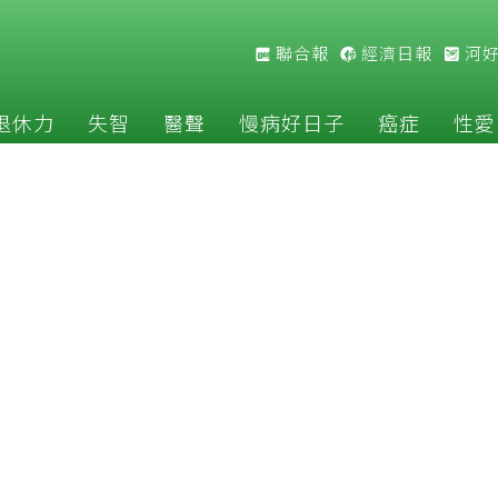
聯合報
經濟日報
河
退休力
失智
醫聲
慢病好日子
癌症
性愛