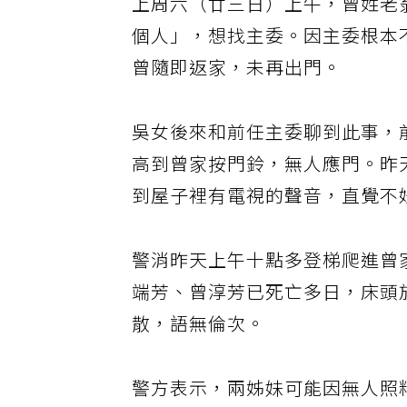
上周六（廿三日）上午，曾姓老
個人」，想找主委。因主委根本
曾隨即返家，未再出門。
吳女後來和前任主委聊到此事，
高到曾家按門鈴，無人應門。昨
到屋子裡有電視的聲音，直覺不
警消昨天上午十點多登梯爬進曾
端芳、曾淳芳已死亡多日，床頭
散，語無倫次。
警方表示，兩姊妹可能因無人照