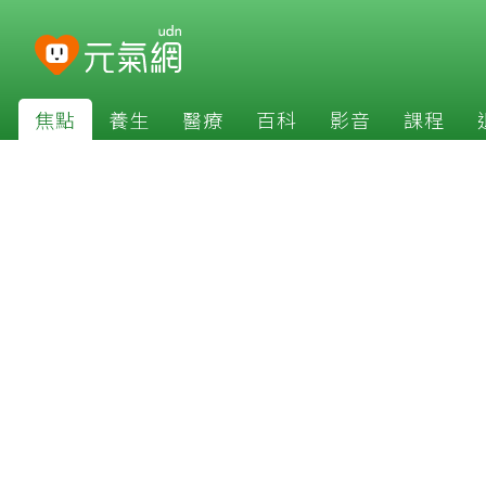
焦點
養生
醫療
百科
影音
課程