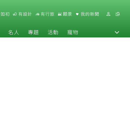
好如初
有設計
有行旅
願景
我的新聞
名人
專題
活動
寵物