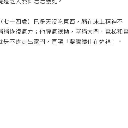
疑是乏人照料活活餓死。
（七十四歲）已多天沒吃東西，躺在床上精神不
稍稍恢復氣力；他脾氣很拗，堅稱大門、電梯和
就是不肯走出家門，直嚷「要繼續住在這裡」。