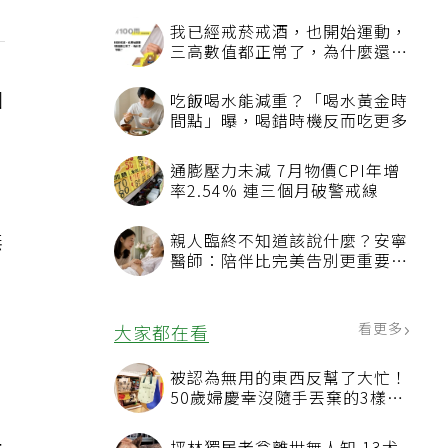
我已經戒菸戒酒，也開始運動，
三高數值都正常了，為什麼還不
能停藥？
回
吃飯喝水能減重？「喝水黃金時
間點」曝，喝錯時機反而吃更多
通膨壓力未減 7月物價CPI年增
率2.54% 連三個月破警戒線
無
親人臨終不知道該說什麼？安寧
醫師：陪伴比完美告別更重要，
4句話值得及早說出口
看更多
大家都在看
被認為無用的東西反幫了大忙！
50歲婦慶幸沒隨手丟棄的3樣物
品