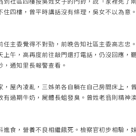
翁到社區四樓按吳姓女子的門鈴，說「家裡死了
不住四樓，曾平時講話沒有條理，吳女不以為意
前任主委覺得不對勁，前晚告知社區主委高志忠
天上午，高再度前往敲門還打電話，仍沒回應，
妙，通知里長報警查看。
家，屋內凌亂，三姊弟各自躺在自己房間床上，
放有過期牛奶，屍體長蛆發臭。曾姓老翁則精神
料進食，營養不良相繼餓死。檢察官初步相驗，