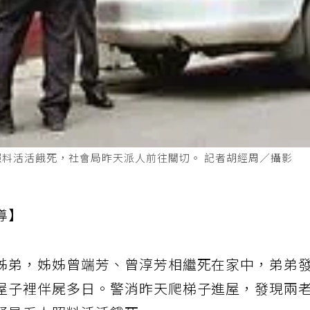
料活活餓死，社會局昨天派人前往關切。 記者胡經周／攝影
導】
姊弟，姊姊曾端芳、曾淳芳相繼死在家中，弟弟
屋子裡伴屍多日。警消昨天爬梯子進屋，發現兩