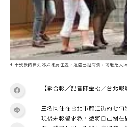
七十幾歲的曾姓姊妹陳屍住處，遺體已經腐爛，可能乏人照
【聯合報╱記者陳金松／台北報
三名同住在台北市龍江街的七旬
現後未報警求救，還將自己關在