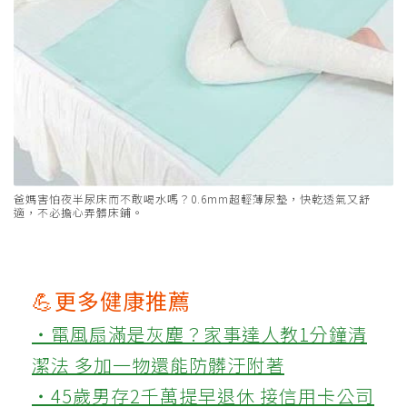
爸媽害怕夜半尿床而不敢喝水嗎？0.6mm超輕薄尿墊，快乾透氣又舒
適，不必擔心弄髒床鋪。
💪更多健康推薦
‧電風扇滿是灰塵？家事達人教1分鐘清
潔法 多加一物還能防髒汙附著
‧45歲男存2千萬提早退休 接信用卡公司