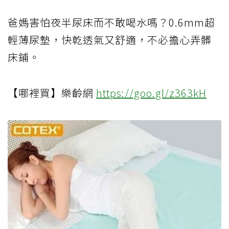
爸媽害怕夜半尿床而不敢喝水嗎？0.6mm超
輕薄尿墊，快乾透氣又舒適，不必擔心弄髒
床鋪。
【哪裡買】樂齡網
https://goo.gl/z363kH