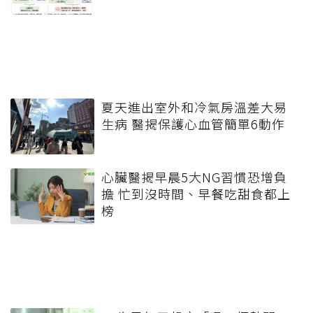
夏天進出室外和冷氣房溫差大易
生病 醫揭保護心血管簡單6動作
心臟醫揭早晨5大NG習慣恐增負
擔 忙到沒時間、早餐吃甜食都上
榜