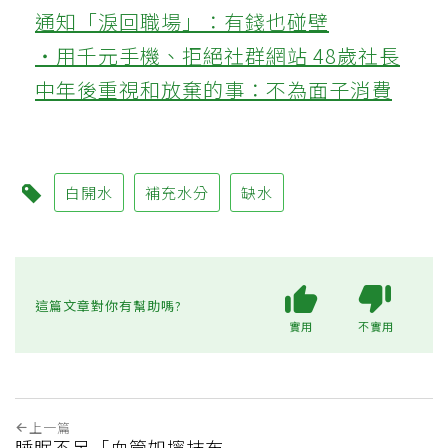
通知「淚回職場」：有錢也碰壁
‧用千元手機、拒絕社群網站 48歲社長
中年後重視和放棄的事：不為面子消費
白開水
補充水分
缺水
這篇文章對你有幫助嗎?
實用
不實用
上一篇
睡眠不足「血管如擰抹布