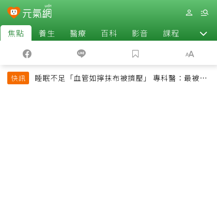
焦點
養生
醫療
百科
影音
課程
退休
睡眠不足「血管如擰抹布被擠壓」 專科醫：最被忽
快訊
略的抗老方法