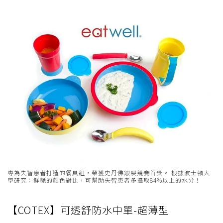
專為失智患者打造的餐具組，榮獲史丹佛銀髮競賽首獎。 根據波士頓大
學研究：鮮艷的顏色對比，可幫助失智患者多攝取84%以上的水分！
【COTEX】可透舒防水中單-超薄型