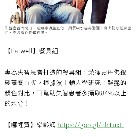
失智症者因視力、認知等功能退化，用餐喝水容易潑灑，穿上防水透氣圍
兜，不必擔心弄髒衣服。
【Eatwell】餐具組
專為失智患者打造的餐具組，榮獲史丹佛銀
髮競賽首獎。根據波士頓大學研究：鮮艷的
顏色對比，可幫助失智患者多攝取84%以上
的水分！
【哪裡買】樂齡網
https://goo.gl/1h1uxH