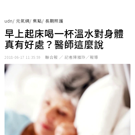
udn
/
元氣網
/
焦點
/
長期照護
早上起床喝一杯溫水對身體
真有好處？醫師這麼說
聯合報 ／ 記者陳雅玲／報導
2018-06-17 11:35:59