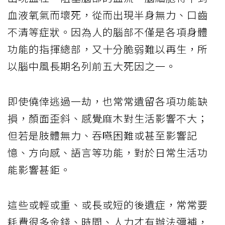
血液氧氣而壞死，從而出現半身無力、口齒
不清等症狀。因為人的腦部不僅是各項身體
功能的指揮總部，又十分脆弱難以再生，所
以腦中風長期名列前五大死因之一。
即使僥倖逃過一劫，也常常遺留各項功能缺
損，顏面歪斜、感覺麻木對生活影響不大；
但若是肢體無力、吞嚥困難或甚至影響記
憶、方向感、語言等功能，對於日常生活功
能影響甚鉅。
這些或輕或重、或長或短的後遺症，常常要
耗費很多金錢、時間、人力才有辦法彌補，