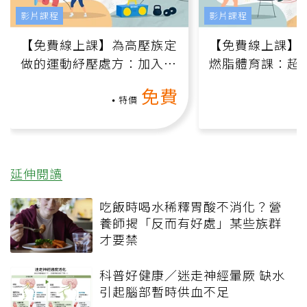
影片課程
影片課程
【免費線上課】為高壓族定
【免費線上課】
做的運動紓壓處方：加入行
燃脂體育課：超
動、增肌、互動元素，0基
氧」高壓族在家
免費
礎也能做！
負擔
特價
延伸閱讀
吃飯時喝水稀釋胃酸不消化？營
養師揭「反而有好處」某些族群
才要禁
科普好健康／迷走神經暈厥 缺水
引起腦部暫時供血不足