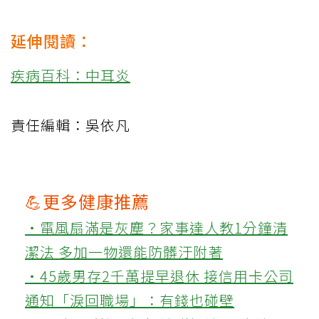
延伸閱讀：
疾病百科：中耳炎
責任編輯：吳依凡
💪更多健康推薦
‧電風扇滿是灰塵？家事達人教1分鐘清
潔法 多加一物還能防髒汙附著
‧45歲男存2千萬提早退休 接信用卡公司
通知「淚回職場」：有錢也碰壁