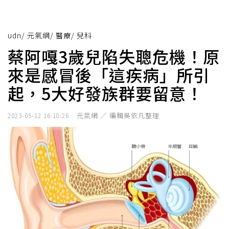
udn
/
元氣網
/
醫療
/
兒科
蔡阿嘎3歲兒陷失聰危機！原
來是感冒後「這疾病」所引
起，5大好發族群要留意！
元氣網 ／ 編輯吳依凡整理
2023-05-12 16:18:26