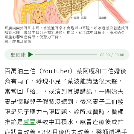
耳膜隔開外耳和中耳，水流進耳朵不會跑到中耳腔。呼吸道感染若造成耳
咽管水腫，導致中耳分泌物無法順利排出，就形成中耳積水。積水過久，
可能影響聲音傳導，使聽力下降。
圖╱廖珮涵繪製
聽健康
00:00
/
00:00
百萬油土伯（YouTuber）蔡阿嘎和二伯婚後
育有兩子，發現小兒子蔡波能講話很大聲，
常常回「蛤」，或湊到耳邊講話，一開始夫
妻是懷疑兒子假裝沒聽到，後來妻子二伯發
現是兒子聽力出現問題。診所就醫時，醫師
推論是
感冒
導致中耳積水，感冒痊癒後或許
症狀會改善。3個月後仍未改善，醫師透過手