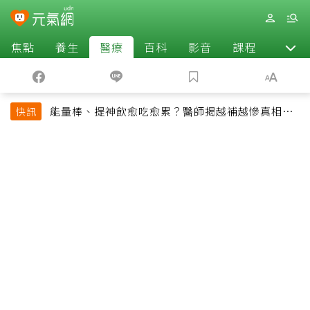
焦點
養生
醫療
百科
影音
課程
退休
能量棒、提神飲愈吃愈累？醫師揭越補越慘真相：
快訊
恐欠下疲勞債