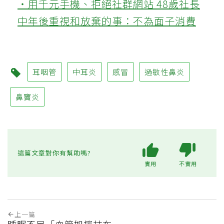
‧用千元手機、拒絕社群網站 48歲社長
中年後重視和放棄的事：不為面子消費
耳咽管
中耳炎
感冒
過敏性鼻炎
鼻竇炎
這篇文章對你有幫助嗎?
實用
不實用
上一篇
睡眠不足「血管如擰抹布