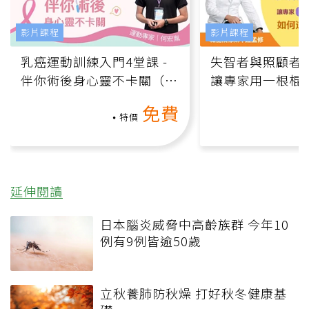
影片課程
影片課程
乳癌運動訓練入門4堂課 -
失智者與照顧者
伴你術後身心靈不卡關（線
讓專家用一根棍
上影音課）
何逆轉退化大腦
免費
課）
特價
延伸閱讀
日本腦炎威脅中高齡族群 今年10
例有9例皆逾50歲
立秋養肺防秋燥 打好秋冬健康基