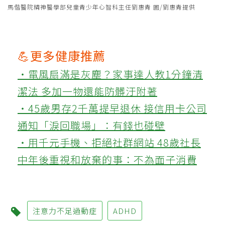
馬偕醫院精神醫學部兒童青少年心智科主任劉惠青 圖/劉惠青提供
💪更多健康推薦
‧電風扇滿是灰塵？家事達人教1分鐘清
潔法 多加一物還能防髒汙附著
‧45歲男存2千萬提早退休 接信用卡公司
通知「淚回職場」：有錢也碰壁
‧用千元手機、拒絕社群網站 48歲社長
中年後重視和放棄的事：不為面子消費
注意力不足過動症
ADHD