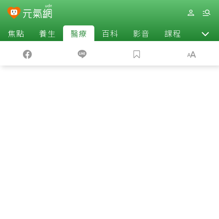
焦點
養生
醫療
百科
影音
課程
退休