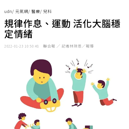
udn
/
元氣網
/
醫療
/
兒科
規律作息、運動 活化大腦穩
定情緒
聯合報 ／ 記者林琮恩／報導
2022-01-23 10:50:48