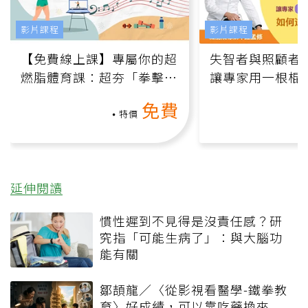
影片課程
影片課程
【免費線上課】專屬你的超
失智者與照顧者
燃脂體育課：超夯「拳擊有
讓專家用一根棍
氧」高壓族在家釋放壓力無
何逆轉退化大腦
免費
負擔
課）
特價
延伸閱讀
慣性遲到不見得是沒責任感？研
究指「可能生病了」：與大腦功
能有關
鄒頡龍／〈從影視看醫學-鐵拳教
育〉好成績，可以靠吃藥換來