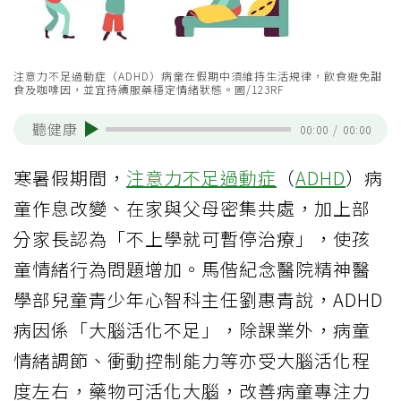
注意力不足過動症（ADHD）病童在假期中須維持生活規律，飲食避免甜
食及咖啡因，並宜持續服藥穩定情緒狀態。圖/123RF
聽健康
00:00
/
00:00
寒暑假期間，
注意力不足過動症
（
ADHD
）病
童作息改變、在家與父母密集共處，加上部
分家長認為「不上學就可暫停治療」，使孩
童情緒行為問題增加。馬偕紀念醫院精神醫
學部兒童青少年心智科主任劉惠青說，ADHD
病因係「大腦活化不足」，除課業外，病童
情緒調節、衝動控制能力等亦受大腦活化程
度左右，藥物可活化大腦，改善病童專注力