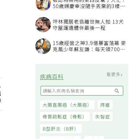
看更多
最新文章
真空打包法風靡社群？專家揭4
大隱形地獄：托運恐超重
冷凍蝦出現厚霜大冰塊千萬別買
專家教你挑出緊實鮮甜蝦子
出
養生村核心三要素 空氣、環
掉
境、景觀
能量棒、提神飲愈吃愈累？醫師
揭越補越慘真相：恐欠下疲勞債