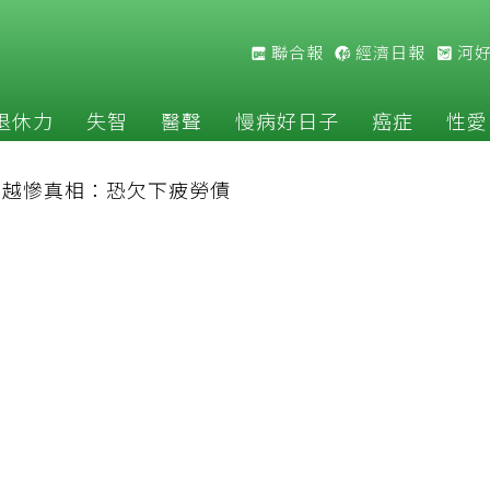
聯合報
經濟日報
河
退休力
失智
醫聲
慢病好日子
癌症
性愛
補越慘真相：恐欠下疲勞債