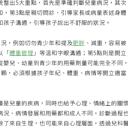
統整出5大重點，首先是準確判斷兒童病況，其次
知，第3點是親切問診、引導家長或病童表述身體
和孩子溝通，引導孩子說出不舒服的狀況。
狀況，例如切勿青少年和提及
肥胖
、減重，容易被
以「
體重管理
」等溫和字眼溝通；第5點則是開立
從嬰兒、幼童到青少年的用藥劑量可能完全不同
半顆，必須根據孩子年紀、體重、病情等開立適當
僅是兒童的疾病，同時也給予心理、情緒上的關
病況、病情發展和用藥都和成人不同，診斷過程
除了來自生理，也可能來自心理層面，透過兒科