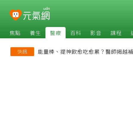
焦點
養生
醫療
百科
影音
課程
能量棒、提神飲愈吃愈累？醫師揭越
快訊