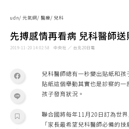
udn
/
元氣網
/
醫療
/
兒科
先搏感情再看病 兒科醫師
2019-11-20 14:02:58
中央社 ／ 台北20日電
兒科醫師總有一秒變出貼紙和孩
貼紙這個舉動其實也是診察的一
孩子發育狀況。
聯合國將每年11月20日訂為世
「家長最希望兒科醫師必備的技