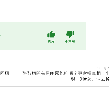
?
實用
不實用
下一篇
慧回應
酪梨切開有黑絲還能吃嗎？專家揭真相！
現「3情況」快丟