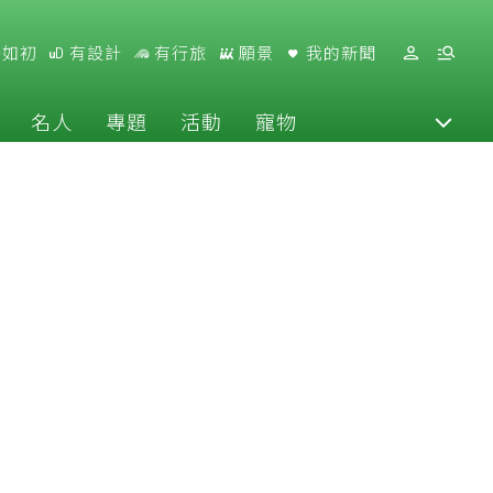
好如初
有設計
有行旅
願景
我的新聞
名人
專題
活動
寵物