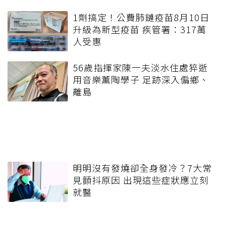
1劑搞定！公費肺鏈疫苗8月10日
升級為新型疫苗 疾管署：317萬
人受惠
56歲指揮家陳一夫淡水住處猝逝
用音樂薰陶學子 足跡深入偏鄉、
離島
明明沒有發燒卻全身發冷？7大常
見顫抖原因 出現這些症狀應立刻
就醫