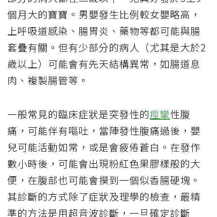
個月大的寶寶。男嬰發生比例較女嬰略高，
上呼吸道感染、腸胃炎、藥物等都可能與腸
套疊有關。但有少部分的病人（尤其是大於2
歲以上）可能會有先天結構異常，如腸道息
肉、複製腸管等。
一般常見的臨床症狀是突發性的
痙攣
性腹
痛，可能伴有嘔吐，當陣發性腹痛過後，嬰
兒可能活動如常，或是會疲倦蒼白。在發作
數小時後，可能會出現粉紅色果膠樣般的大
便，在腹部也可能會摸到一個似香腸硬塊。
其診斷的方式除了症狀及理學的檢查，最精
準的方法是用超音波診斷，一旦確定診斷