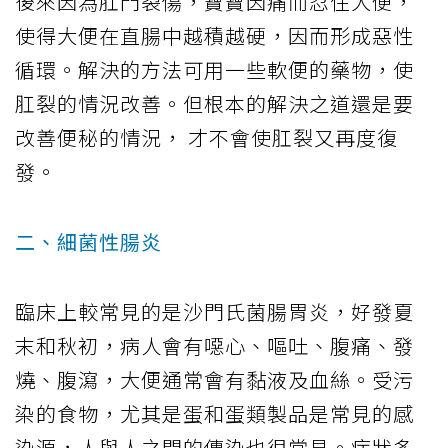
後來因為肛門裂傷，寶寶因痛而忍住大便，
使得大便在直腸中越積越硬，因而形成惡性
循環。解決的方法可用一些軟便的藥物，使
肛裂的情況改善。但根本的解決之道還是要
改善便秘的情況， 才不會使肛裂又再度復
發。
二、細菌性腸炎
臨床上較常見的是沙門氏菌腸胃炎，好發夏
末和秋初，病人會有噁心、嘔吐、腹痛、發
燒、腹瀉，大便通常會有黏液及血絲。受污
染的食物，尤其是蛋和蛋類製品是常見的感
染源，人與人之間的傳染也很常見。症狀多