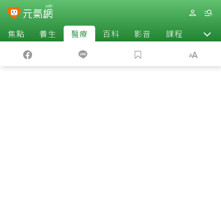
焦點
養生
醫療
百科
影音
課程
退休