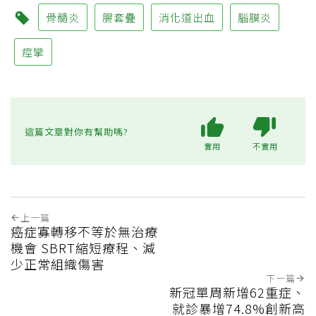
骨髓炎
腸套疊
消化道出血
腦膜炎
痙攣
這篇文章對你有幫助嗎?
實用
不實用
上一篇
癌症寡轉移不等於無治療
機會 SBRT縮短療程、減
少正常組織傷害
下一篇
新冠單周新增62重症、
就診暴增74.8%創新高