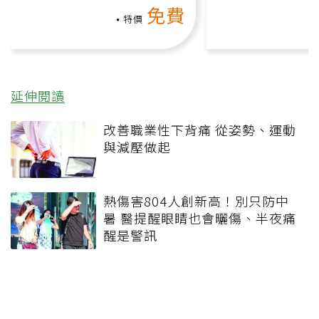
動、增肌、互動元素，0基
氧」高壓族在家
免費
礎也能做！
負擔
特價
延伸閱讀
改善職業性下背痛 從姿勢、運動
與減壓做起
熱傷害804人創新高！別只防中
暑 醫提醒眼睛也會曬傷、半夜痛
醒是警訊