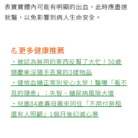
表寶寶體內可能有明顯的出血，此時應盡速
就醫，以免影響到病人生命安全。
💪更多健康推薦
‧被認為無用的東西反幫了大忙！50歲
婦慶幸沒隨手丟棄的3樣物品
‧健檢血糖正常別安心太早！醫曝「看不
見的隱患」：失智、糖尿病風險大增
‧兒邀84歲寡母搬來同住「不用付房租
還有人照顧」1個月後幻滅心寒