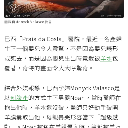
圖截自
Monyck Valasco
臉書
巴西「Praia da Costa」醫院，最近一名產婦
生下一個嬰兒令人震驚，不是因為嬰兒畸形
或死去，而是因為嬰兒生出時竟還被
羊水
包
覆著，奇特的畫面令人大呼驚奇。
綜合外媒報導，巴西孕婦Monyck Valasco是
以
剖腹產
的方式生下男嬰Noah，當時醫師在
抱出他時，羊水還沒破，醫師只好動手破開
羊膜囊取出他，母親暴哭形容當下「超級感
動」。Noah被包在羊膜囊內時，臉部被羊水