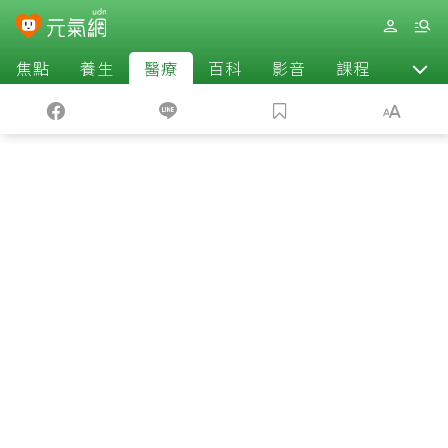
焦點
養生
醫療
百科
影音
課程
退休