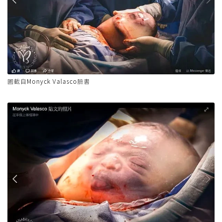
圖截自
Monyck Valasco
臉書