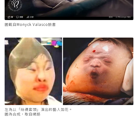
圖截自
Monyck Valasco
臉書
左為以「絲襪套頭」演出的藝人如花。
圖為合成，取自網路