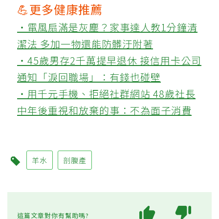
💪更多健康推薦
‧電風扇滿是灰塵？家事達人教1分鐘清
潔法 多加一物還能防髒汙附著
‧45歲男存2千萬提早退休 接信用卡公司
通知「淚回職場」：有錢也碰壁
‧用千元手機、拒絕社群網站 48歲社長
中年後重視和放棄的事：不為面子消費
羊水
剖腹產
這篇文章對你有幫助嗎?