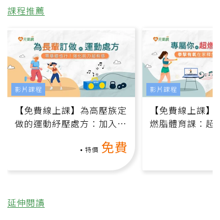
課程推薦
影片課程
影片課程
【免費線上課】為高壓族定
【免費線上課】
做的運動紓壓處方：加入行
燃脂體育課：超
動、增肌、互動元素，0基
氧」高壓族在家
免費
礎也能做！
負擔
特價
延伸閱讀