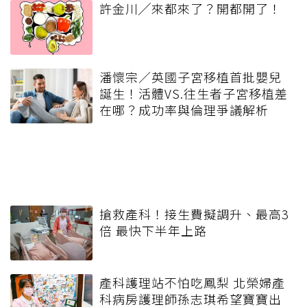
許金川╱來都來了？開都開了！
潘懷宗／英國子宮移植首批嬰兒
誕生！活體VS.往生者子宮移植差
在哪？成功率與倫理爭議解析
搶救產科！接生費擬調升、最高3
倍 最快下半年上路
產科護理站不怕吃鳳梨 北榮婦產
科病房護理師孫志琪希望寶寶出