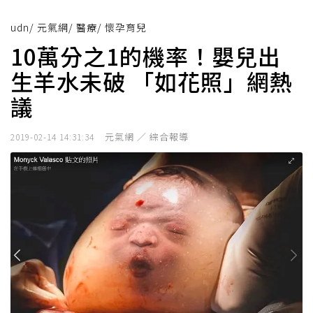
udn
/
元氣網
/
醫療
/
懷孕育兒
10萬分之1的機率！嬰兒出
生羊水未破 「如花照」網熱
議
元氣網 ／ 綜合報導
2019-02-14 14:31:34