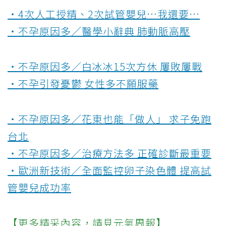
‧4次人工授精、2次試管嬰兒…我還要…
‧不孕原因多／醫學小辭典 肺動脈高壓
‧不孕原因多／白冰冰15次方休 屢敗屢戰
‧不孕引發憂鬱 女性多不願服藥
‧不孕原因多／花東也能「做人」 求子免跑
台北
‧不孕原因多／治療方法多 正確診斷最重要
‧歐洲新技術／全面監控卵子染色體 提高試
管嬰兒成功率
【更多精采內容，請見元氣周報】