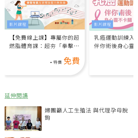
影片課程
影片課程
【免費線上課】專屬你的超
乳癌運動訓練入門
燃脂體育課：超夯「拳擊有
伴你術後身心靈
氧」高壓族在家釋放壓力無
上影音課）
免費
負擔
特價
延伸閱讀
婦團籲人工生殖法 與代理孕母脫
鉤