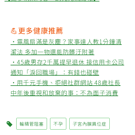
💪更多健康推薦
‧電風扇滿是灰塵？家事達人教1分鐘清
潔法 多加一物還能防髒汙附著
‧45歲男存2千萬提早退休 接信用卡公司
通知「淚回職場」：有錢也碰壁
‧用千元手機、拒絕社群網站 48歲社長
中年後重視和放棄的事：不為面子消費
輸精管阻塞
不孕
子宮內膜異位症