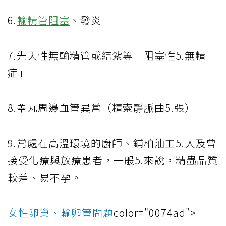
6.
輸精管阻塞
、發炎
7.先天性無輸精管或結紮等「阻塞性5.無精
症」
8.睪丸周邊血管異常（精索靜脈曲5.張）
9.常處在高溫環境的廚師、鋪柏油工5.人及曾
接受化療與放療患者，一般5.來說，精蟲品質
較差、易不孕。
女性卵巢、輸卵管問題
color="0074ad">