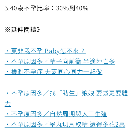
3.40歲不孕比率：30%到40%
※延伸閱讀》
‧莫非我不孕 Baby怎不來？
‧不孕原因多／精子向前衝 半途陣亡多
‧檢測不孕症 夫妻同心同力一起做
‧不孕原因多／找「助生」娘娘 要錢更要體
力
‧不孕原因多／自然周期與人工生殖
‧不孕原因多／睪丸切片取精 還得多花2萬