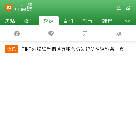
焦點
養生
醫療
百科
影音
課程
退休
TikTok爆紅手指操真能預防失智？神經科醫：真正
快訊
該做的是4件事