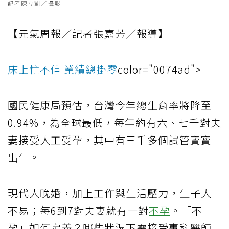
記者陳立凱／攝影
【元氣周報／記者張嘉芳／報導】
床上忙不停 業績總掛零
color="0074ad">
國民健康局預估，台灣今年總生育率將降至
0.94%，為全球最低，每年約有六、七千對夫
妻接受人工受孕，其中有三千多個試管寶寶
出生。
現代人晚婚，加上工作與生活壓力，生子大
不易；每6到7對夫妻就有一對
不孕
。「不
孕」如何定義？哪些狀況下需接受專科醫師