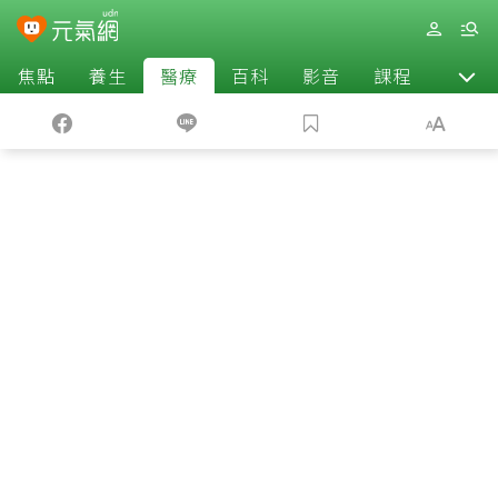
焦點
養生
醫療
百科
影音
課程
退休