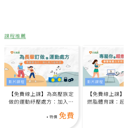
課程推薦
影片課程
影片課程
【免費線上課】為高壓族定
【免費線上課】
做的運動紓壓處方：加入行
燃脂體育課：超
動、增肌、互動元素，0基
氧」高壓族在家
免費
礎也能做！
負擔
特價