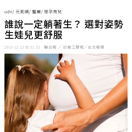
udn
/
元氣網
/
醫療
/
懷孕育兒
誰說一定躺著生？ 選對姿勢
生娃兒更舒服
聯合報 ／ 記者江慧珺／台北報導
2015-12-13 08:51:33