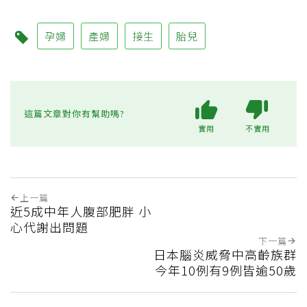
孕婦
產婦
接生
胎兒
這篇文章對你有幫助嗎?
實用
不實用
上一篇
近5成中年人腹部肥胖 小
心代謝出問題
下一篇
日本腦炎威脅中高齡族群
今年10例有9例皆逾50歲