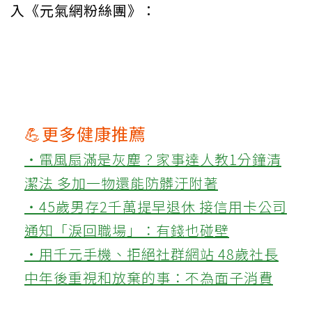
入《元氣網粉絲團》：
💪更多健康推薦
‧電風扇滿是灰塵？家事達人教1分鐘清
潔法 多加一物還能防髒汙附著
‧45歲男存2千萬提早退休 接信用卡公司
通知「淚回職場」：有錢也碰壁
‧用千元手機、拒絕社群網站 48歲社長
中年後重視和放棄的事：不為面子消費