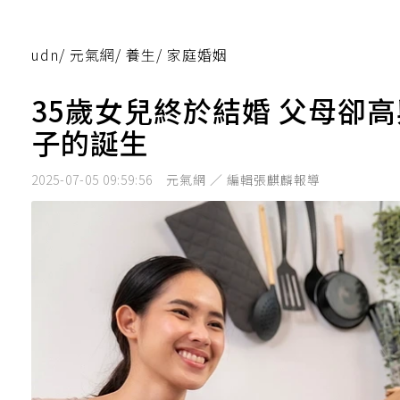
udn
/
元氣網
/
養生
/
家庭婚姻
35歲女兒終於結婚 父母卻
子的誕生
2025-07-05 09:59:56
元氣網 ／ 編輯張麒麟報導