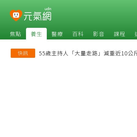
焦點
養生
醫療
百科
影音
課程
55歲主持人「大量走路」減重近10公
快訊