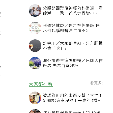
父親節團聚後神經內科常迎「看
診潮」 醫：爸爸步伐變小、站
續
不起來別只當老化
四
科普好健康／迷走神經暈厥 缺
水引起腦部暫時供血不足
板
許金川／大家都會AI，只有肝臟
不會「唉」?
，
海外旅遊生病怎麼辦／出國入住
飯店 先看浴室地板
許
實
看更多
大家都在看
被認為無用的東西反幫了大忙！
50歲婦慶幸沒隨手丟棄的3樣物
品