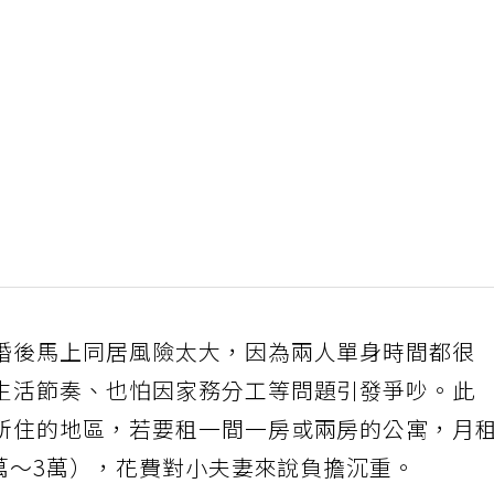
婚後馬上同居風險太大，因為兩人單身時間都很
生活節奏、也怕因家務分工等問題引發爭吵。此
所住的地區，若要租一間一房或兩房的公寓，月
2萬～3萬），花費對小夫妻來說負擔沉重。