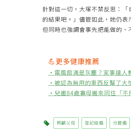
針對這一切，大塚不禁反思：「
的結果吧。」儘管如此，她仍表
但同時也強調會事先把能做的、
💪更多健康推薦
‧電風扇滿是灰塵？家事達人
‧被認為無用的東西反幫了大
‧兒邀84歲寡母搬來同住「
照顧父母
登記結婚
分居婚