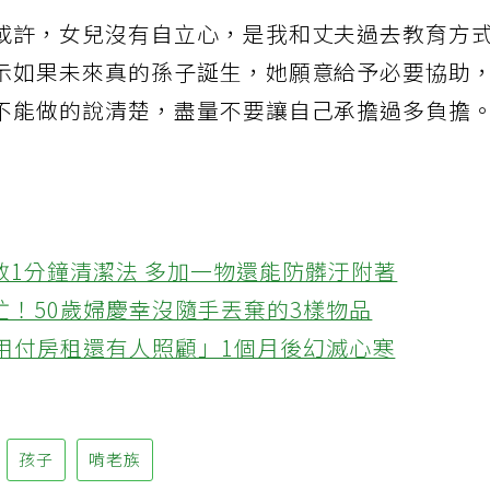
或許，女兒沒有自立心，是我和丈夫過去教育方
示如果未來真的孫子誕生，她願意給予必要協助
不能做的說清楚，盡量不要讓自己承擔過多負擔
教1分鐘清潔法 多加一物還能防髒汙附著
忙！50歲婦慶幸沒隨手丟棄的3樣物品
不用付房租還有人照顧」1個月後幻滅心寒
孩子
啃老族