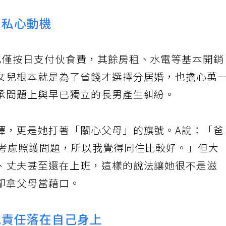
正私心動機
也僅按日支付伙食費，其餘房租、水電等基本開
女兒根本就是為了省錢才選擇分居婚，也擔心萬
承問題上與早已獨立的長男產生糾紛。
擇，更是她打著「關心父母」的旗號。A說：「
要考慮照護問題，所以我覺得同住比較好。」但大
、丈夫甚至還在上班，這樣的說法讓她很不是滋
卻拿父母當藉口。
兒責任落在自己身上