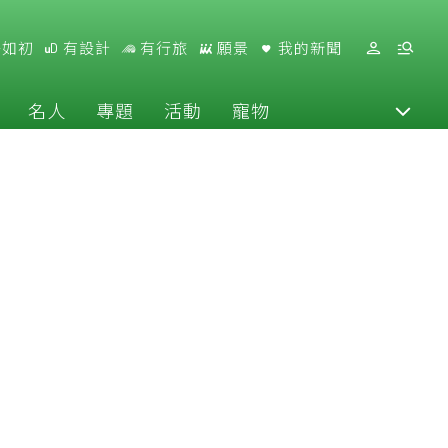
好如初
有設計
有行旅
願景
我的新聞
名人
專題
活動
寵物