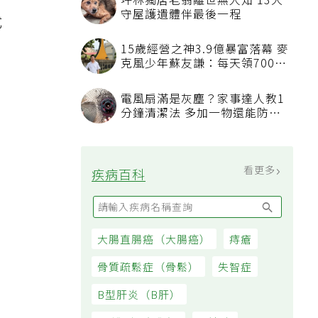
坪林獨居老翁離世無人知 13犬
守屋護遺體伴最後一程
式
，
15歲經營之神3.9億暴富落幕 麥
克風少年蘇友謙：每天領700元
。
過日子
電風扇滿是灰塵？家事達人教1
分鐘清潔法 多加一物還能防髒
汙附著
看更多
疾病百科
大腸直腸癌（大腸癌）
痔瘡
骨質疏鬆症（骨鬆）
失智症
B型肝炎（B肝）