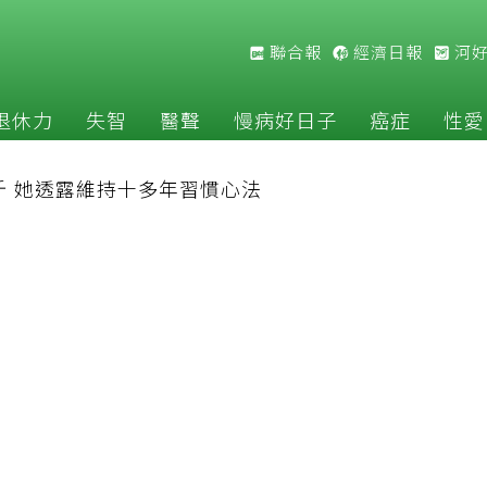
聯合報
經濟日報
河
退休力
失智
醫聲
慢病好日子
癌症
性愛
斤 她透露維持十多年習慣心法