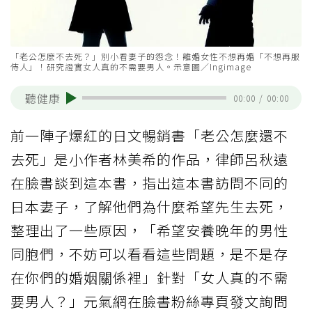
「老公怎麼不去死？」別小看妻子的怨念！離婚女性不想再婚「不想再服
侍人」！研究證實女人真的不需要男人。示意圖／Ingimage
聽健康
00:00
/
00:00
前一陣子爆紅的日文暢銷書「老公怎麼還不
去死」是小作者林美希的作品，律師呂秋遠
在臉書談到這本書，指出這本書訪問不同的
日本妻子，了解他們為什麼希望先生去死，
整理出了一些原因，「希望安養晚年的男性
同胞們，不妨可以看看這些問題，是不是存
在你們的婚姻關係裡」針對「女人真的不需
要男人？」元氣網在臉書粉絲專頁發文詢問