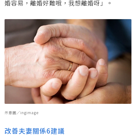
婚容易，離婚好難哦，我想離婚呀」。
示意圖／ingimage
改善夫妻關係6建議