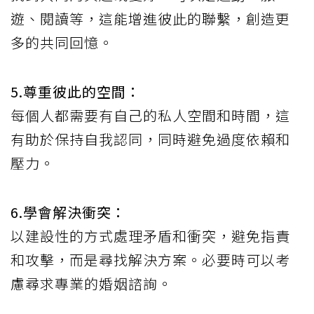
遊、閱讀等，這能增進彼此的聯繫，創造更
多的共同回憶。
5.尊重彼此的空間：
每個人都需要有自己的私人空間和時間，這
有助於保持自我認同，同時避免過度依賴和
壓力。
6.學會解決衝突：
以建設性的方式處理矛盾和衝突，避免指責
和攻擊，而是尋找解決方案。必要時可以考
慮尋求專業的婚姻諮詢。