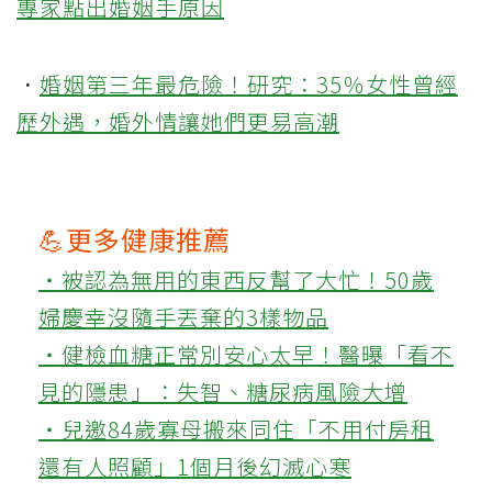
專家點出婚姻手原因
．
婚姻第三年最危險！研究：35％女性曾經
歷外遇，婚外情讓她們更易高潮
💪更多健康推薦
‧被認為無用的東西反幫了大忙！50歲
婦慶幸沒隨手丟棄的3樣物品
‧健檢血糖正常別安心太早！醫曝「看不
見的隱患」：失智、糖尿病風險大增
‧兒邀84歲寡母搬來同住「不用付房租
還有人照顧」1個月後幻滅心寒