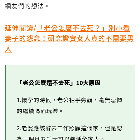
網友們的想法。
延伸閱讀/
「老公怎麼不去死？」別小看
妻子的怨念！研究證實女人真的不需要男
人
「老公怎麼還不去死」10大原因
1.懷孕的時候，老公袖手旁觀，毫無忌憚
的繼續喝酒玩樂。
2.老婆應該辭去工作照顧這個家，但是認
為一個月五千元可以養活全家人。