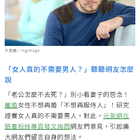
示意圖／ingimage
「女人真的不需要男人？」聽聽網友怎麼
說
「老公怎麼不去死？」別小看妻子的怨念！
離婚
女性不想再婚「不想再服侍人」！研究
證實女人真的不需要男人。對此，
元氣網在
臉書粉絲專頁發文詢問
網友們意見，引起廣
大網友們留言自身的想法。