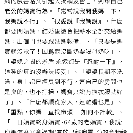
網的臉書貼文引起大批網友留言，
列舉自己
老公的媽寶行為
。「常常說
我問我媽一下，
我媽說不行
」、「
很愛說『我媽說』
，什麼
都要問媽媽，結婚後還會把薪水全部交給媽
媽，出個門也要跟媽媽報備」、「只要是媽
寶就沒救了！因爲還沒斷奶要喝母奶呀」、
「婆媳之間的矛盾 永遠都是『忍耐一下』，
這種的真的沒辦法接受」、「婆婆長期不洗
澡，身上都已經臭到不行，連自己的房間也
是臭的，也不打掃，媽寶只說有換衣服就好
了」、「什麼都順從家人，連離婚也是」、
「重點，你媽一直找麻煩….如何不計較」、
「一日媽寶終身媽寶~64歲的老媽寶，我說:
你媽怎麼又拿過期(有的已經發霉了)的食物給