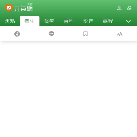
焦點
養生
醫療
百科
影音
課程
退休