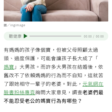
圖／ingimage
聽健康
00:00
/
00:00
有媽媽的孩子像個寶，但被父母照顧太過
頭、過度保護，可能會讓孩子長大成了「
媽寶
」大男孩。而許多大男孩在結婚後，依
舊改不了依賴媽媽的行為而不自知，這就苦
了跟她相守一輩子的老婆。對此，
元氣網在
臉書粉絲專頁
詢問大家意見，調查
老婆們最
不能忍受老公的媽寶行為有哪些？