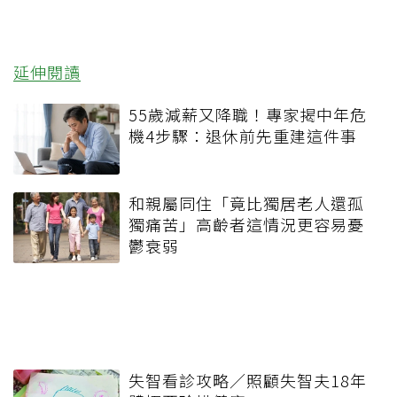
延伸閱讀
55歲減薪又降職！專家揭中年危
機4步驟：退休前先重建這件事
和親屬同住「竟比獨居老人還孤
獨痛苦」高齡者這情況更容易憂
鬱衰弱
失智看診攻略／照顧失智夫18年