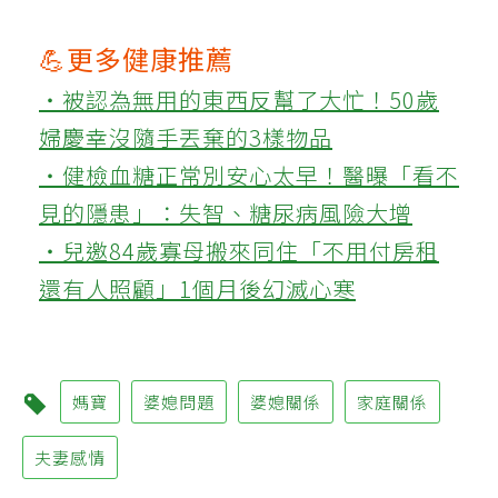
💪更多健康推薦
‧被認為無用的東西反幫了大忙！50歲
婦慶幸沒隨手丟棄的3樣物品
‧健檢血糖正常別安心太早！醫曝「看不
見的隱患」：失智、糖尿病風險大增
‧兒邀84歲寡母搬來同住「不用付房租
還有人照顧」1個月後幻滅心寒
媽寶
婆媳問題
婆媳關係
家庭關係
夫妻感情