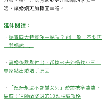
活，讓婚姻更加穩固幸福。
延伸閱讀：
．
媽寶四大特質你中幾項？ 網一致：不要再
「我媽說...」
．
妻婚後默默付出，卻換來夫外遇找小三！
專家點出婚姻手原因
．
「媳婦永遠不會變女兒」婚前被準婆婆下
馬威！律師給婆媳的10點相處攻略