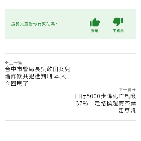
這篇文章對你有幫助嗎?
實用
不實用
上一篇
台中市警局長吳敬田女兒
淪詐欺共犯遭判刑 本人
今回應了
下一篇
日行5000步降死亡風險
37% 走路換超商茶葉
蛋豆漿