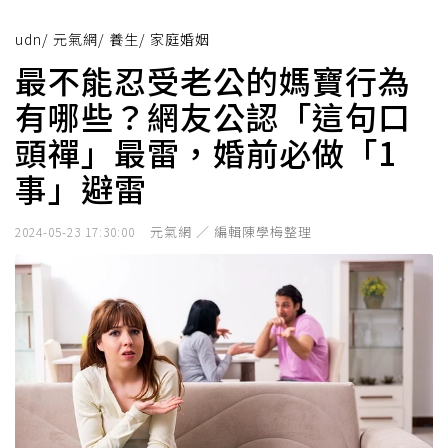
udn
/
元氣網
/
養生
/
家庭婚姻
最不能忍受老公的媽寶行為
有哪些？網友公認「這句口
頭禪」最雷，婚前必做「1
事」避雷
元氣網 ／ 編輯陳學梅整理
2024-05-23 17:30:00