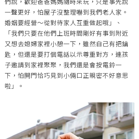
們說，歡迎爸爸媽媽隨時來玩，只是事先說
一聲更好，怕屋子沒整理嚇到我們老人家。
婚姻要經營～從對待家人互重做起哦」、
「我們只要在他們上班時間剛好有事到附近
又想去媳婦家裡小憩一下，雖然自己有把鑰
匙，但還是要打個電話以示尊重對方，連孩
子邀請到家裡聚聚，我們還是會按電鈴一
下，怕開門恰巧見到小倆口正親密不好意思
啦」。