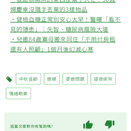
婦慶幸沒隨手丟棄的3樣物品
‧健檢血糖正常別安心太早！醫曝「看不
見的隱患」：失智、糖尿病風險大增
‧兒邀84歲寡母搬來同住「不用付房租
還有人照顧」1個月後幻滅心寒
中秋佳節
媳婦
婆媳問題
道德綁架
情緒勒索
這篇文章對你有幫助嗎?