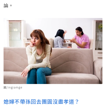
論。
圖/ingiamge
媳婦不帶孫回去團圓沒盡孝道？