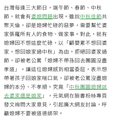
台灣每逢三大節日，端午節、春節、中秋
節，就會有
婆媳問題
出現。雖說
中秋佳節
共
聚天倫，卻是媳婦忙碌的惡夢，需要幫忙婆
家張羅所有人的食物、做家事。對此，就有
媳婦因不想這麼忙碌，以「顧嬰累不想回婆
家，想回娘家過中秋」為由，拒絕回婆家過
節，卻被老公罵「媳婦不帶孫回去團圓沒盡
孝道」。讓這位媳婦感到相當委屈，表示想
帶著孩子回娘家喘口氣，卻被老公罵沒盡媳
婦的本分、不孝順。究竟「
中秋團圓媳婦該
去婆家還是娘家
」，元氣網在臉書粉絲專頁
發文詢問大家意見，引起廣大網友討論，呼
籲媳婦不要被道德綁架。