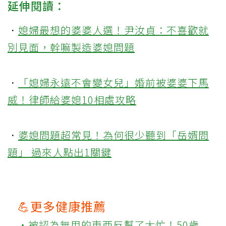
延伸閱讀：
．
媳婦最想的婆婆人選！尹汝貞：不喜歡就
別見面，幹嘛製造婆媳問題
．
「媳婦永遠不會變女兒」婚前被婆婆下馬
威！律師給婆媳10相處攻略
．
婆媳問題超常見！為何很少聽到「岳婿問
題」 過來人點出1關鍵
💪更多健康推薦
‧被認為無用的東西反幫了大忙！50歲