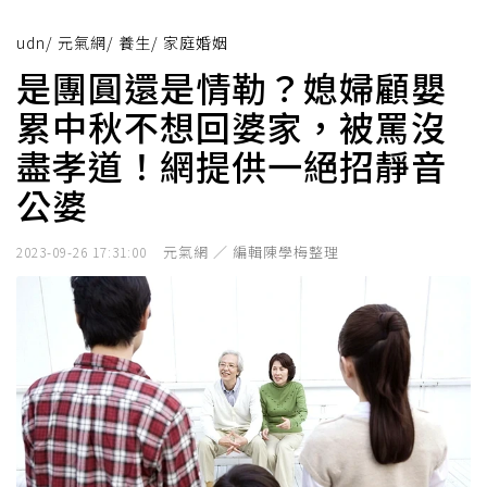
udn
/
元氣網
/
養生
/
家庭婚姻
是團圓還是情勒？媳婦顧嬰
累中秋不想回婆家，被罵沒
盡孝道！網提供一絕招靜音
公婆
元氣網 ／ 編輯陳學梅整理
2023-09-26 17:31:00