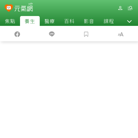
焦點
養生
醫療
百科
影音
課程
退休