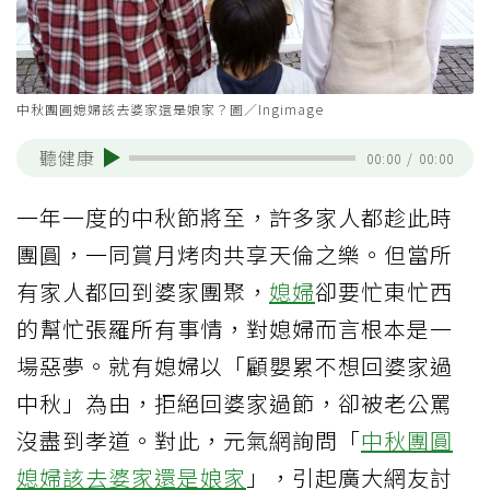
中秋團圓媳婦該去婆家還是娘家？圖／Ingimage
聽健康
00:00
/
00:00
一年一度的中秋節將至，許多家人都趁此時
團圓，一同賞月烤肉共享天倫之樂。但當所
有家人都回到婆家團聚，
媳婦
卻要忙東忙西
的幫忙張羅所有事情，對媳婦而言根本是一
場惡夢。就有媳婦以「顧嬰累不想回婆家過
中秋」為由，拒絕回婆家過節，卻被老公罵
沒盡到孝道。對此，元氣網詢問「
中秋團圓
媳婦該去婆家還是娘家
」，引起廣大網友討