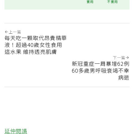
實用
不實用
上一篇
每天吃一顆取代昂貴精華
液！超過40歲女性食用
這水果 維持透亮肌膚
下一篇
新冠重症一周暴增62例
60多歲男呼吸衰竭不幸
病逝
延伸閱讀