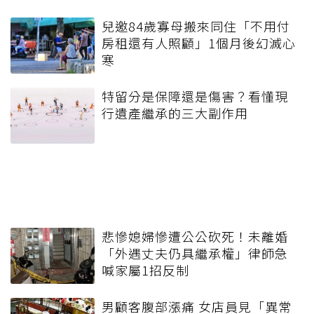
兒邀84歲寡母搬來同住「不用付
房租還有人照顧」1個月後幻滅心
寒
特留分是保障還是傷害？看懂現
行遺產繼承的三大副作用
悲慘媳婦慘遭公公砍死！未離婚
「外遇丈夫仍具繼承權」律師急
喊家屬1招反制
男顧客腹部漲痛 女店員見「異常