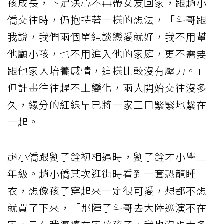
孩成長，下定決心不再帶女友回家，跟趙小
僑交往時，仍抱持著一樣的想法，「斗哥跟
我說，我們兩個單純談戀愛就好，我不用幫
他顧小孩，也不用進入他的家庭，更不需要
跟他家人培養感情，這樣比較沒有壓力。」
但計畫往往趕不上變化，兩人開始交往沒多
久，緣分的紅線早已將一家三口緊緊地繫在
一起。
趙小僑跟劉子銓初相遇時，劉子銓才小學二
年級。趙小僑某次逛街時看到一套恐龍睡
衣，想像孩子穿起來一定很可愛，想都不想
就買了下來，「那陣子斗哥去大陸巡演不在