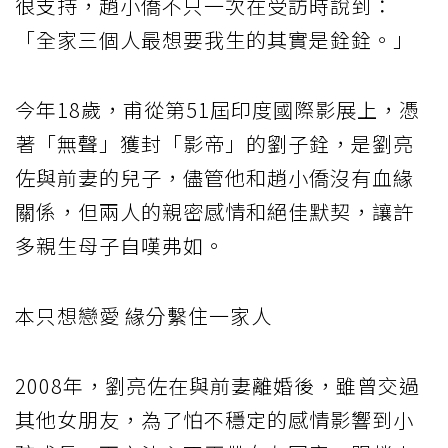
很支持，趙小僑不只一次在受訪時說到：
「全家三個人最想要我生的其實是銓銓。」
今年18歲，甫從第51屆印度國際影展上，憑
著「無聲」獲封「影帝」的劉子銓，是劉亮
佐與前妻的兒子，儘管他和趙小僑沒有血緣
關係，但兩人的親密感情和絕佳默契，讓許
多親生母子自嘆弗如。
本只想戀愛 緣分繫住一家人
2008年，劉亮佐在與前妻離婚後，雖曾交過
其他女朋友，為了怕不穩定的感情影響到小