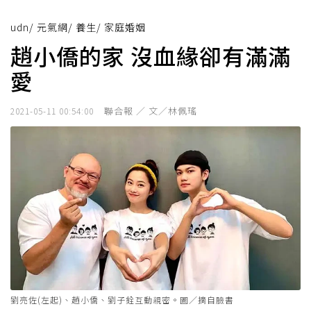
udn
/
元氣網
/
養生
/
家庭婚姻
趙小僑的家 沒血緣卻有滿滿
愛
聯合報 ／ 文／林佩瑤
2021-05-11 00:54:00
劉亮佐(左起)、趙小僑、劉子銓互動親密。圖／摘自臉書