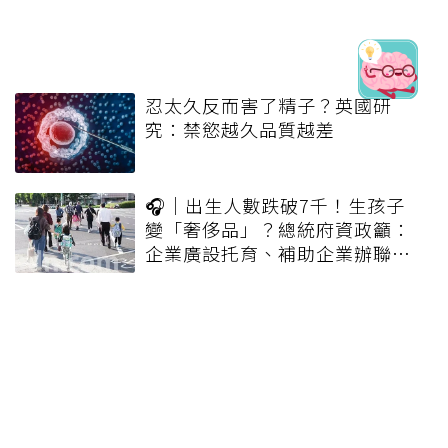
忍太久反而害了精子？英國研
究：禁慾越久品質越差
🎧｜出生人數跌破7千！生孩子
變「奢侈品」？總統府資政籲：
企業廣設托育、補助企業辦聯
誼，找回消失的「交友紅利」
立法院法制局：旁系血親禁婚 建
議改4親等內