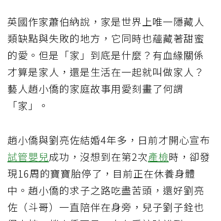
英國作家蕭伯納說，家是世界上唯一隱藏人
類缺點與失敗的地方，它同時也蘊藏著甜蜜
的愛。但是「家」到底是什麼？有血緣關係
才算是家人，還是生活在一起就叫做家人？
藝人趙小僑的家庭故事用愛刻畫了何謂
「家」。
趙小僑與劉亮佐結婚4年多，日前才開心宣布
試管嬰兒
成功，沒想到在第2次
產檢
時，卻發
現16周的寶寶胎停了，目前正在休養身體
中。趙小僑的求子之路吃盡苦頭，還好劉亮
佐（斗哥）一直陪伴在身旁，兒子劉子銓也