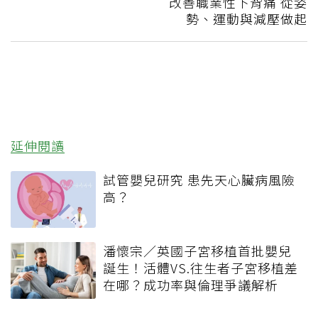
改善職業性下背痛 從姿
勢、運動與減壓做起
延伸閱讀
試管嬰兒研究 患先天心臟病風險
高？
潘懷宗／英國子宮移植首批嬰兒
誕生！活體VS.往生者子宮移植差
在哪？成功率與倫理爭議解析