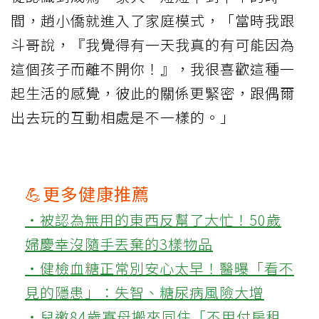
間，趙小僑就進入了家庭模式，「當時我跟
斗哥說，『我覺得有一天我真的有可能因為
這個孩子而離不開你！』，我很喜歡這種一
起生活的感覺，彼此的關係更緊密，跟偶爾
出去玩的互動相處是不一樣的。」
💪更多健康推薦
‧被認為無用的東西反幫了大忙！50歲
婦慶幸沒隨手丟棄的3樣物品
‧健檢血糖正常別安心太早！醫曝「看不
見的隱患」：失智、糖尿病風險大增
‧兒邀84歲寡母搬來同住「不用付房租