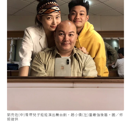
劉亮佐(中)曾帶兒子銓銓演出舞台劇，趙小僑(左)當最強後盾。圖／修
毅提供