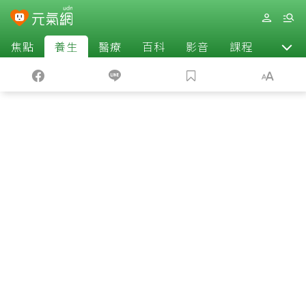
焦點
養生
醫療
百科
影音
課程
退休