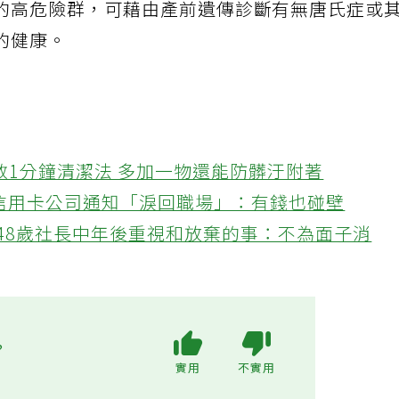
的高危險群，可藉由產前遺傳診斷有無唐氏症或
的健康。
教1分鐘清潔法 多加一物還能防髒汙附著
接信用卡公司通知「淚回職場」：有錢也碰壁
48歲社長中年後重視和放棄的事：不為面子消
?
實用
不實用