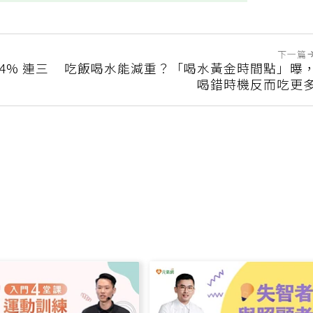
下一篇
4% 連三
吃飯喝水能減重？「喝水黃金時間點」曝
喝錯時機反而吃更