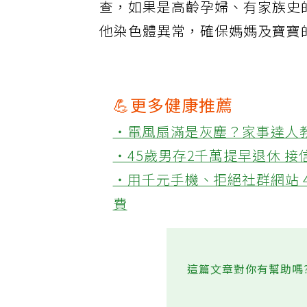
查，如果是高齡孕婦、有家族史
他染色體異常，確保媽媽及寶寶
💪更多健康推薦
‧電風扇滿是灰塵？家事達人
‧45歲男存2千萬提早退休 
‧用千元手機、拒絕社群網站 
費
這篇文章對你有幫助嗎