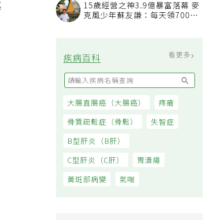
其
15歲經營之神3.9億暴富落幕 麥
克風少年蘇友謙：每天領700元
過日子
看更多
疾病百科
大腸直腸癌（大腸癌）
痔瘡
骨質疏鬆症（骨鬆）
失智症
B型肝炎（B肝）
C型肝炎（C肝）
胃潰瘍
黃斑部病變
氣喘