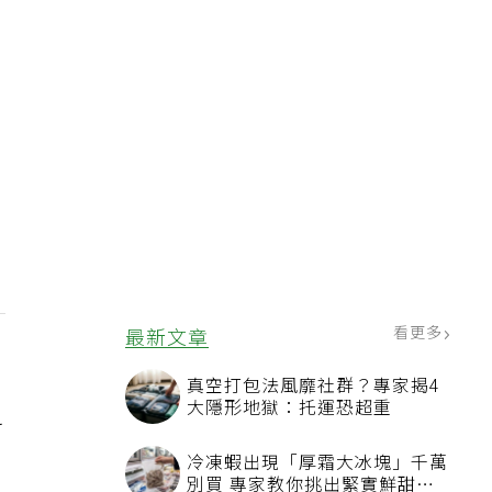
看更多
最新文章
真空打包法風靡社群？專家揭4
大隱形地獄：托運恐超重
之
風
冷凍蝦出現「厚霜大冰塊」千萬