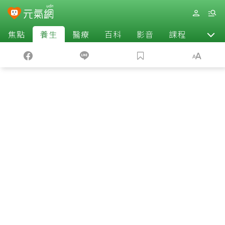
焦點
養生
醫療
百科
影音
課程
退休