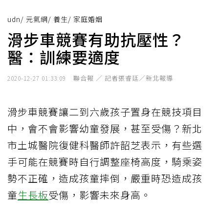
udn
/
元氣網
/
養生
/
家庭婚姻
滑步車競賽有助抗壓性？
醫：訓練要適度
聯合報 ／ 記者張睿廷／新北報導
2020-12-27 01:33:09
滑步車競賽讓二到六歲孩子置身在競技項目
中，會不會影響幼童發展，甚至受傷？新北
市土城醫院復健科醫師許韶芝表示，有些選
手可能在競賽時自行調整座椅高度，騎乘姿
勢不正確，造成孩童摔倒，嚴重時恐造成孩
童
生長板
受傷，影響未來身高。