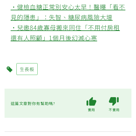
‧健檢血糖正常別安心太早！醫曝「看不
見的隱患」：失智、糖尿病風險大增
‧兒邀84歲寡母搬來同住「不用付房租
還有人照顧」1個月後幻滅心寒
生長板
這篇文章對你有幫助嗎?
實用
不實用