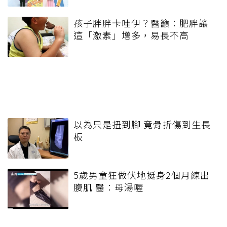
孩子胖胖卡哇伊？醫籲：肥胖讓
這「激素」增多，易長不高
以為只是扭到腳 竟骨折傷到生長
板
5歲男童狂做伏地挺身2個月練出
腹肌 醫：母湯喔