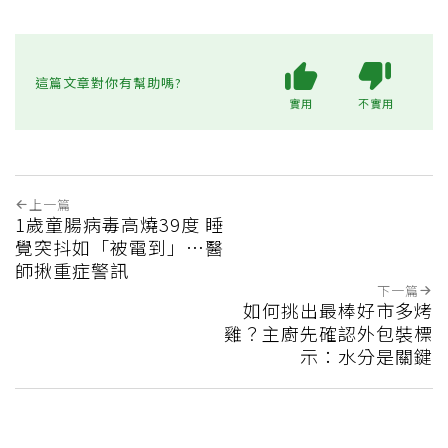
這篇文章對你有幫助嗎?
實用
不實用
上一篇
1歲童腸病毒高燒39度 睡
覺突抖如「被電到」…醫
師揪重症警訊
下一篇
如何挑出最棒好市多烤
雞？主廚先確認外包裝標
示：水分是關鍵