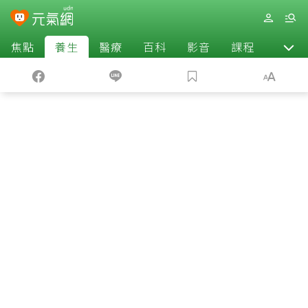
焦點
養生
醫療
百科
影音
課程
退休