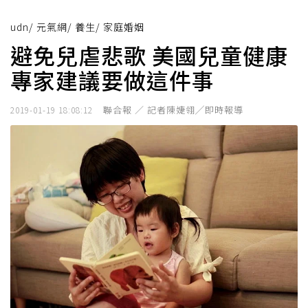
udn
/
元氣網
/
養生
/
家庭婚姻
避免兒虐悲歌 美國兒童健康
專家建議要做這件事
聯合報 ／ 記者陳婕翎╱即時報導
2019-01-19 18:08:12