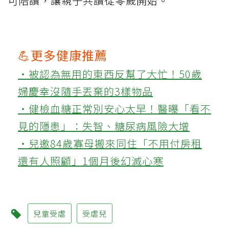
可陪讀，讓親子共讀從零歲開始。
💪更多健康推薦
‧被認為無用的東西反幫了大忙！50歲
婦慶幸沒隨手丟棄的3樣物品
‧健檢血糖正常別安心太早！醫曝「看不
見的隱患」：失智、糖尿病風險大增
‧兒邀84歲寡母搬來同住「不用付房租
還有人照顧」1個月後幻滅心寒
兒童受虐
受虐兒