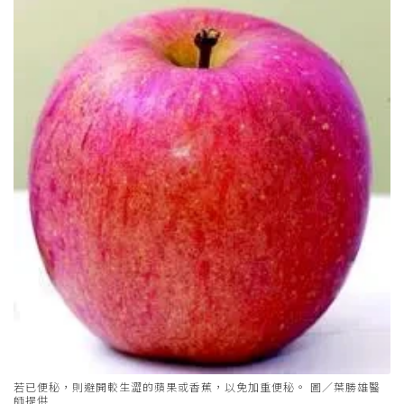
若已便秘，則避開較生澀的蘋果或香蕉，以免加重便秘。 圖／葉勝雄醫
師提供