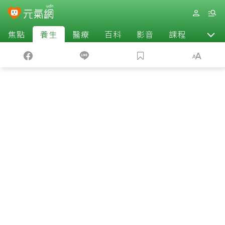
焦點
養生
醫療
百科
影音
課程
退休