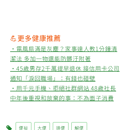
💪更多健康推薦
‧電風扇滿是灰塵？家事達人教1分鐘清
潔法 多加一物還能防髒汙附著
‧45歲男存2千萬提早退休 接信用卡公司
通知「淚回職場」：有錢也碰壁
‧用千元手機、拒絕社群網站 48歲社長
中年後重視和放棄的事：不為面子消費
便祕
大便
排便
解便