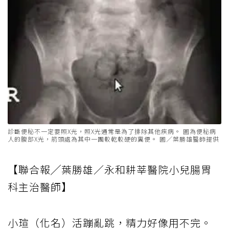
診斷便秘不一定要照X光，照X光通常是為了排除其他疾病。 圖為便秘病
人的腹部X光，箭頭處為其中一團較乾較硬的糞便。 圖／葉勝雄醫師提供
【聯合報╱葉勝雄／永和耕莘醫院小兒腸胃
科主治醫師】
小瑄（化名）活蹦亂跳，精力好像用不完。