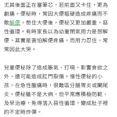
尤其後面正在塞筆芯，若前面又卡住，更為
劇痛。便秘時，常因大便粗硬造成疼痛而不
敢
解便
，憋住大便後，便秘又更加嚴重，惡
性循環。有時家長以為幼童閉氣用力是想解
便，其實是害怕解便疼痛，而用力忍住，常
常因此大哭。
兒童便秘除了造成脹氣、打嗝，影響食欲之
外，還可能造成肛門裂傷。慢性便秘的小
孩，在急性腹痛時，很難區分腸胃炎或闌尾
炎。便秘雖不是大病，但平常應積極防範、
及早治療，免得落入惡性循環，變成肚子裡
的不定時炸彈。