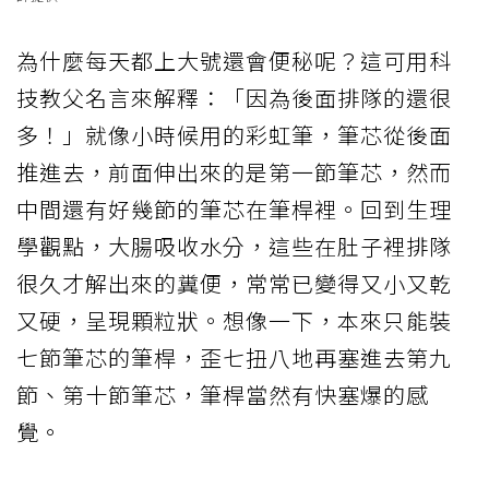
為什麼每天都上大號還會便秘呢？這可用科
技教父名言來解釋：「因為後面排隊的還很
多！」就像小時候用的彩虹筆，筆芯從後面
推進去，前面伸出來的是第一節筆芯，然而
中間還有好幾節的筆芯在筆桿裡。回到生理
學觀點，大腸吸收水分，這些在肚子裡排隊
很久才解出來的糞便，常常已變得又小又乾
又硬，呈現顆粒狀。想像一下，本來只能裝
七節筆芯的筆桿，歪七扭八地再塞進去第九
節、第十節筆芯，筆桿當然有快塞爆的感
覺。