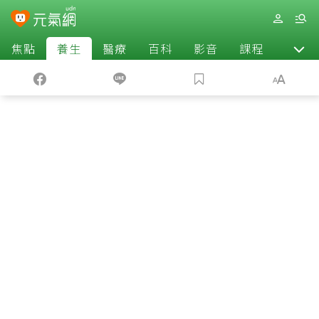
焦點
養生
醫療
百科
影音
課程
退休