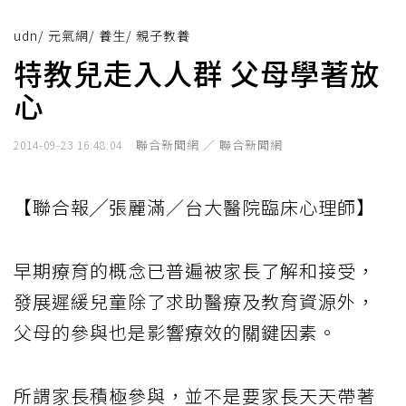
udn
/
元氣網
/
養生
/
親子教養
特教兒走入人群 父母學著放
心
聯合新聞網 ／ 聯合新聞網
2014-09-23 16:48:04
【聯合報╱張麗滿／台大醫院臨床心理師】
早期療育的概念已普遍被家長了解和接受，
發展遲緩兒童除了求助醫療及教育資源外，
父母的參與也是影響療效的關鍵因素。
所謂家長積極參與，並不是要家長天天帶著