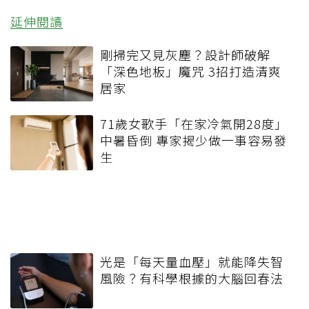
延伸閱讀
剛掃完又見灰塵？設計師破解
「深色地板」魔咒 3招打造清爽
居家
71歲女歌手「在家冷氣開28度」
中暑昏倒 專家揭少做一事容易發
生
光是「每天量血壓」就能降失智
風險？有科學根據的大腦回春法