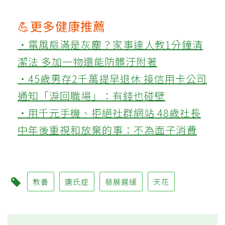
💪更多健康推薦
‧電風扇滿是灰塵？家事達人教1分鐘清
潔法 多加一物還能防髒汙附著
‧45歲男存2千萬提早退休 接信用卡公司
通知「淚回職場」：有錢也碰壁
‧用千元手機、拒絕社群網站 48歲社長
中年後重視和放棄的事：不為面子消費
教養
唐氏症
發展遲緩
天花