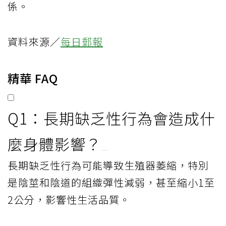
係。
資料來源／
每日郵報
精華 FAQ
Q1：長期缺乏性行為會造成什
麼身體影響？
長期缺乏性行為可能導致生殖器萎縮，特別
是陰莖和陰道的組織彈性減弱，甚至縮小1至
2公分，影響性生活品質。