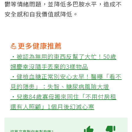
鬱等情緒問題，並降低多巴胺水平，造成不
安全感和自我價值感降低。
💪更多健康推薦
‧被認為無用的東西反幫了大忙！50歲
婦慶幸沒隨手丟棄的3樣物品
‧健檢血糖正常別安心太早！醫曝「看不
見的隱患」：失智、糖尿病風險大增
‧兒邀84歲寡母搬來同住「不用付房租
還有人照顧」1個月後幻滅心寒
這篇文章對你有幫助嗎?