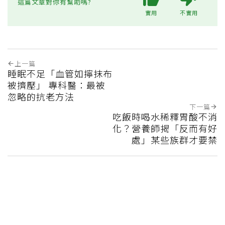
這篇文章對你有幫助嗎?
實用
不實用
上一篇
睡眠不足「血管如擰抹布
被擠壓」 專科醫：最被
忽略的抗老方法
下一篇
吃飯時喝水稀釋胃酸不消
化？營養師揭「反而有好
處」某些族群才要禁