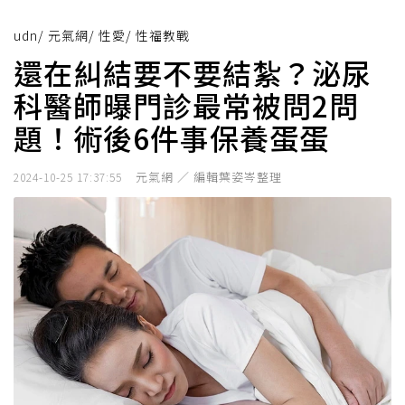
udn
/
元氣網
/
性愛
/
性福教戰
還在糾結要不要結紮？泌尿
科醫師曝門診最常被問2問
題！術後6件事保養蛋蛋
元氣網 ／ 編輯葉姿岑整理
2024-10-25 17:37:55