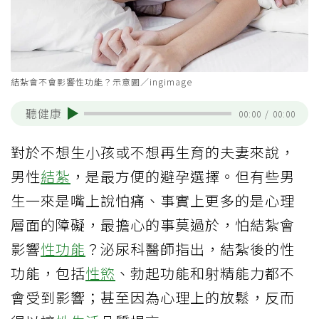
結紮會不會影響性功能？示意圖／ingimage
聽健康
00:00
/
00:00
對於不想生小孩或不想再生育的夫妻來說，
男性
結紮
，是最方便的避孕選擇。但有些男
生一來是嘴上說怕痛、事實上更多的是心理
層面的障礙，最擔心的事莫過於，怕結紮會
影響
性功能
？泌尿科醫師指出，結紮後的性
功能，包括
性慾
、勃起功能和射精能力都不
會受到影響；甚至因為心理上的放鬆，反而