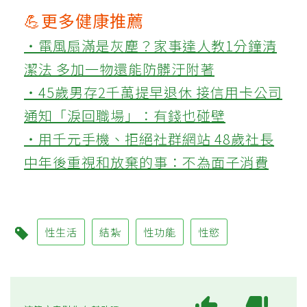
💪更多健康推薦
‧電風扇滿是灰塵？家事達人教1分鐘清
潔法 多加一物還能防髒汙附著
‧45歲男存2千萬提早退休 接信用卡公司
通知「淚回職場」：有錢也碰壁
‧用千元手機、拒絕社群網站 48歲社長
中年後重視和放棄的事：不為面子消費
性生活
結紮
性功能
性慾