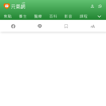
焦點
養生
醫療
百科
影音
課程
退休