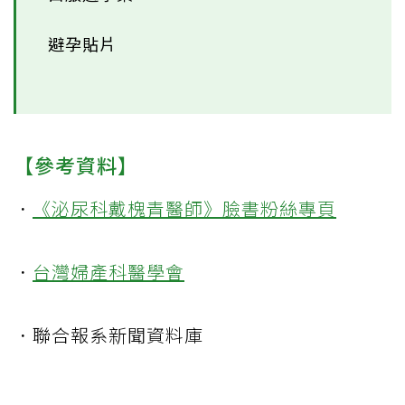
避孕貼片
【參考資料】
．
《泌尿科戴槐青醫師》臉書粉絲專頁
．
台灣婦產科醫學會
．聯合報系新聞資料庫