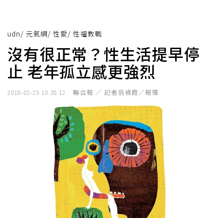
udn
/
元氣網
/
性愛
/
性福教戰
沒有很正常？性生活提早停
止 老年孤立感更強烈
聯合報 ／ 記者翁禎霞／報導
2018-02-25 10:38:12