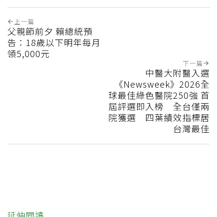
上一篇
父親節前夕 賴總統預
告：18歲以下明年每月
領5,000元
下一篇
中醫大附醫入選
《Newsweek》2026全
球最佳綠色醫院250強 首
屆評選即入榜 全台僅兩
院獲選 四葉績效指標居
台灣最佳
延伸閱讀