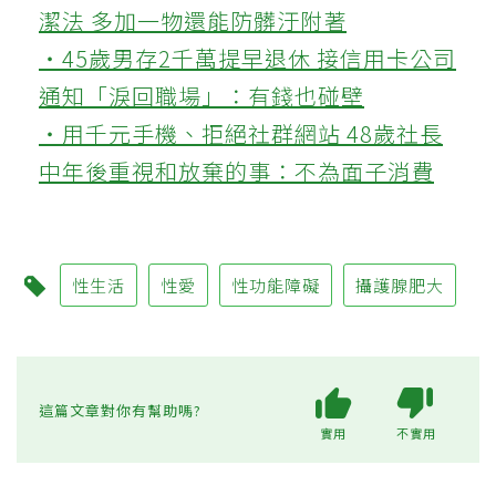
潔法 多加一物還能防髒汙附著
‧45歲男存2千萬提早退休 接信用卡公司
通知「淚回職場」：有錢也碰壁
‧用千元手機、拒絕社群網站 48歲社長
中年後重視和放棄的事：不為面子消費
性生活
性愛
性功能障礙
攝護腺肥大
這篇文章對你有幫助嗎?
實用
不實用