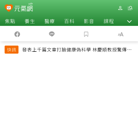
焦點
養生
醫療
百科
影音
課程
退休
發表上千篇文章打臉健康偽科學 林慶順教授驚傳意
快訊
外過世